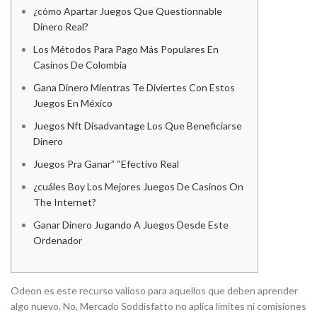
¿cómo Apartar Juegos Que Questionnable
Dinero Real?
Los Métodos Para Pago Más Populares En
Casinos De Colombia
Gana Dinero Mientras Te Diviertes Con Estos
Juegos En México
Juegos Nft Disadvantage Los Que Beneficiarse
Dinero
Juegos Pra Ganar” “Efectivo Real
¿cuáles Boy Los Mejores Juegos De Casinos On
The Internet?
Ganar Dinero Jugando A Juegos Desde Este
Ordenador
Odeon es este recurso valioso para aquellos que deben aprender
algo nuevo. No, Mercado Soddisfatto no aplica límites ni comisiones