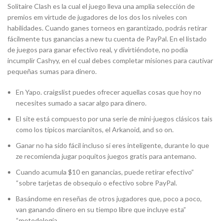
Solitaire Clash es la cual el juego lleva una amplia selección de
premios em virtude de jugadores de los dos los niveles con
habilidades. Cuando ganes torneos en garantizado, podrás retirar
fácilmente tus ganancias a new tu cuenta de PayPal. En el listado
de juegos para ganar efectivo real, y divirtiéndote, no podía
incumplir Cashyy, en el cual debes completar misiones para cautivar
pequeñas sumas para dinero.
En Yapo. craigslist puedes ofrecer aquellas cosas que hoy no
necesites sumado a sacar algo para dinero.
El site está compuesto por una serie de mini-juegos clásicos tais
como los típicos marcianitos, el Arkanoid, and so on.
Ganar no ha sido fácil incluso si eres inteligente, durante lo que
ze recomienda jugar poquitos juegos gratis para antemano.
Cuando acumula $10 en ganancias, puede retirar efectivo”
“sobre tarjetas de obsequio o efectivo sobre PayPal.
Basándome en reseñas de otros jugadores que, poco a poco,
van ganando dinero en su tiempo libre que incluye esta”
“metodología.