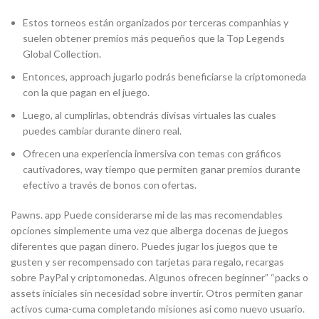
Estos torneos están organizados por terceras companhias y
suelen obtener premios más pequeños que la Top Legends
Global Collection.
Entonces, approach jugarlo podrás beneficiarse la criptomoneda
con la que pagan en el juego.
Luego, al cumplirlas, obtendrás divisas virtuales las cuales
puedes cambiar durante dinero real.
Ofrecen una experiencia inmersiva con temas con gráficos
cautivadores, way tiempo que permiten ganar premios durante
efectivo a través de bonos con ofertas.
Pawns. app Puede considerarse mi de las mas recomendables
opciones simplemente uma vez que alberga docenas de juegos
diferentes que pagan dinero. Puedes jugar los juegos que te
gusten y ser recompensado con tarjetas para regalo, recargas
sobre PayPal y criptomonedas. Algunos ofrecen beginner” “packs o
assets iniciales sin necesidad sobre invertir. Otros permiten ganar
activos cuma-cuma completando misiones asi como nuevo usuario.