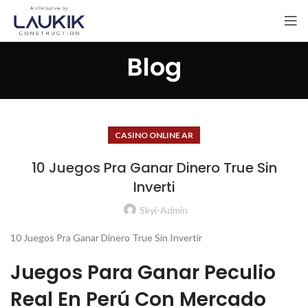
Blog
CASINO ONLINE AR
10 Juegos Pra Ganar Dinero True Sin
Inverti
Skyi-Admin
10 Juegos Pra Ganar Dinero True Sin Invertir
Juegos Para Ganar Peculio
Real En Perú Con Mercado