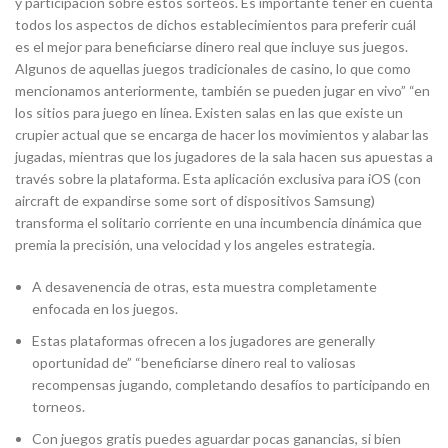
y participación sobre estos sorteos. Es importante tener en cuenta
todos los aspectos de dichos establecimientos para preferir cuál
es el mejor para beneficiarse dinero real que incluye sus juegos.
Algunos de aquellas juegos tradicionales de casino, lo que como
mencionamos anteriormente, también se pueden jugar en vivo” “en
los sitios para juego en línea. Existen salas en las que existe un
crupier actual que se encarga de hacer los movimientos y alabar las
jugadas, mientras que los jugadores de la sala hacen sus apuestas a
través sobre la plataforma. Esta aplicación exclusiva para iOS (con
aircraft de expandirse some sort of dispositivos Samsung)
transforma el solitario corriente en una incumbencia dinámica que
premia la precisión, una velocidad y los angeles estrategia.
A desavenencia de otras, esta muestra completamente
enfocada en los juegos.
Estas plataformas ofrecen a los jugadores are generally
oportunidad de” “beneficiarse dinero real to valiosas
recompensas jugando, completando desafíos to participando en
torneos.
Con juegos gratis puedes aguardar pocas ganancias, si bien