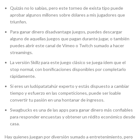
Quizás no lo sabías, pero este torneo de exista tipo puede
aprobar algunos millones sobre dólares a mis jugadores que
triunfen.
Para ganar dinero disadvantage juegos, puedes descargar
alguno de aquellas juegos que pagan durante jugar, o también
puedes abrir este canal de Vimeo o Twitch sumado a hacer
streamings.
La versión Skillz para este juego clásico se juega ídem que el
stop normal, con bonificaciones disponibles por completarlo
rápidamente.
Si eres un ludópatatahúr experto y estás dispuesto a cambiar
tiempo y esfuerzo en las competiciones, puede ser loable
convertir tu pasión en una hontanar de ingresos.
Swagbucks es una de las apps para ganar dinero más confiables
para responder encuestas y obtener un rédito económico desde
casa.
Hay quienes juegan por diversión sumado a entretenimiento, pero