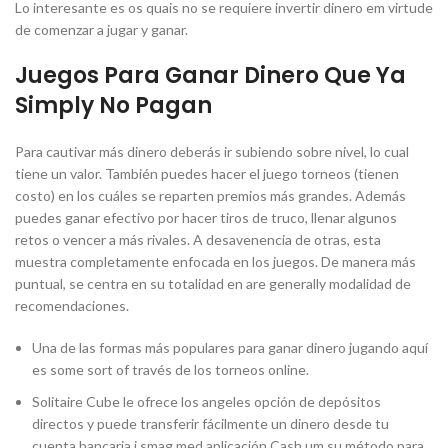
Lo interesante es os quais no se requiere invertir dinero em virtude
de comenzar a jugar y ganar.
Juegos Para Ganar Dinero Que Ya
Simply No Pagan
Para cautivar más dinero deberás ir subiendo sobre nivel, lo cual
tiene un valor. También puedes hacer el juego torneos (tienen
costo) en los cuáles se reparten premios más grandes. Además
puedes ganar efectivo por hacer tiros de truco, llenar algunos
retos o vencer a más rivales. A desavenencia de otras, esta
muestra completamente enfocada en los juegos. De manera más
puntual, se centra en su totalidad en are generally modalidad de
recomendaciones.
Una de las formas más populares para ganar dinero jugando aquí
es some sort of través de los torneos online.
Solitaire Cube le ofrece los angeles opción de depósitos
directos y puede transferir fácilmente un dinero desde tu
cuenta bancaria i smag med aplicación Cash um su método para