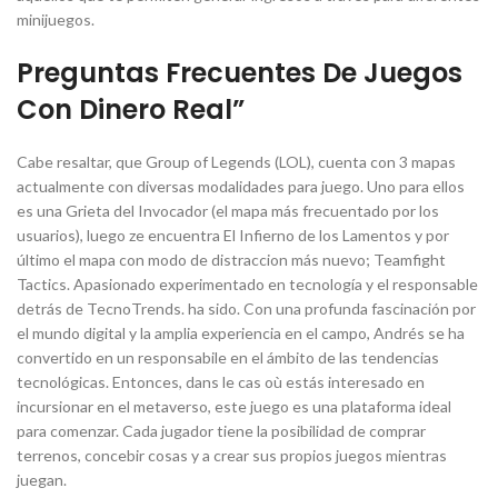
minijuegos.
Preguntas Frecuentes De Juegos
Con Dinero Real”
Cabe resaltar, que Group of Legends (LOL), cuenta con 3 mapas
actualmente con diversas modalidades para juego. Uno para ellos
es una Grieta del Invocador (el mapa más frecuentado por los
usuarios), luego ze encuentra El Infierno de los Lamentos y por
último el mapa con modo de distraccion más nuevo; Teamfight
Tactics. Apasionado experimentado en tecnología y el responsable
detrás de TecnoTrends. ha sido. Con una profunda fascinación por
el mundo digital y la amplia experiencia en el campo, Andrés se ha
convertido en un responsabile en el ámbito de las tendencias
tecnológicas. Entonces, dans le cas où estás interesado en
incursionar en el metaverso, este juego es una plataforma ideal
para comenzar. Cada jugador tiene la posibilidad de comprar
terrenos, concebir cosas y a crear sus propios juegos mientras
juegan.