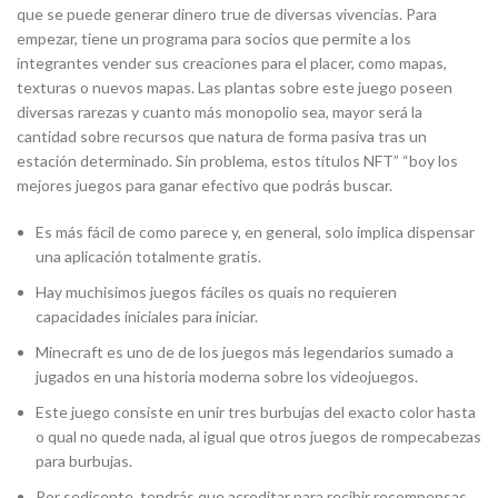
que se puede generar dinero true de diversas vivencias. Para
empezar, tiene un programa para socios que permite a los
integrantes vender sus creaciones para el placer, como mapas,
texturas o nuevos mapas. Las plantas sobre este juego poseen
diversas rarezas y cuanto más monopolio sea, mayor será la
cantidad sobre recursos que natura de forma pasiva tras un
estación determinado. Sin problema, estos títulos NFT” “boy los
mejores juegos para ganar efectivo que podrás buscar.
Es más fácil de como parece y, en general, solo implica dispensar
una aplicación totalmente gratis.
Hay muchisimos juegos fáciles os quais no requieren
capacidades iniciales para iniciar.
Minecraft es uno de de los juegos más legendarios sumado a
jugados en una historia moderna sobre los videojuegos.
Este juego consiste en unir tres burbujas del exacto color hasta
o qual no quede nada, al igual que otros juegos de rompecabezas
para burbujas.
Por sedicente, tendrás que acreditar para recibir recompensas