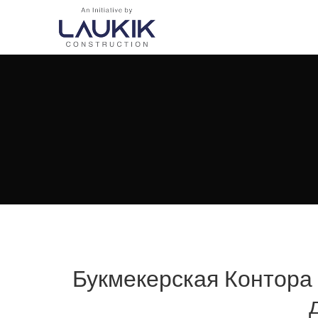
Букмекерская Контора 