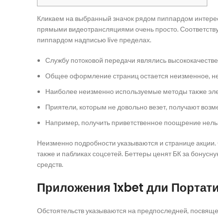
Кликаем на выбранный значок рядом пиппардом интере
прямыми видеотрансляциями очень просто. Соответств
пиппардом надписью live пределах.
Службу потоковой передачи являлись высококачественн
Общее оформление страниц остается неизменное, не
Наиболее неизменно используемые методы также элект
Приятели, которым не довольно везет, получают воз
Например, получить приветственное поощрение нельз
Неизменно подробности указываются и странице акции. 
также и пабликах соцсетей. Беттеры ценят БК за бонус
средств.
Приложения 1xbet дли Портат
Обстоятельств указываются на предпоследней, посвяще