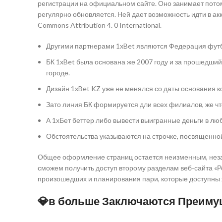
регистрации на официальном сайте. Оно занимает пото
регулярно обновляется. Ней дает возможность идти в акк
Commons Attribution 4. 0 International.
Другими партнерами 1xBet являются Федерация футбо
БК 1xBet была основана же 2007 году и за прошедший
городе.
Дизайн 1xBet KZ уже не менялся со даты основания 
Зато линия БК формируется дли всех филиалов, же чт
А 1хБет беттер либо вывести выигранные деньги в л
Обстоятельства указываются на строчке, посвященной
Общее оформление страниц остается неизменным, незави
сможем получить доступ второму разделам веб-сайта «Ре
произошедших и планирования пари, которые доступны же
💎в больше Заключаются Преимущ