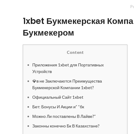
P
1xbet Букмекерская Компа
Букмекером
Content
Приложения 1xbet для Портативных
Устройств
💎в не Заключаются Преимущества
Букмекерской Компании 1xbet?
Официальный Сайт 1xbet
Бет: Бонусы И Акции и” “бк
Можно Ли поставлены В Лайве?”
Законны конечно Бк В Казахстане?