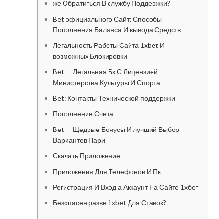
же Обратиться В службу Поддержки?
Bet официального Сайт: Способы
Пополнения Баланса И вывода Средств
Легальность Работы Сайта 1xbet И
возможных Блокировки
Bet — Легальная Бк С Лицензией
Министерства Культуры И Спорта
Bet: Контакты Технической поддержки
Пополнение Счета
Bet — Щедрые Бонусы И лучший Выбор
Вариантов Пари
Скачать Приложение
Приложения Для Телефонов И Пк
Регистрация И Вход а Аккаунт На Сайте 1хбет
Безопасен разве 1xbet Для Ставок?