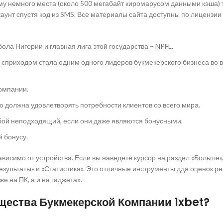
му немного места (около 500 мегабайт киромарусом данными кэша) 
аунт спустя код из SMS. Все материалы сайта доступны по лицензии 
ла Нигерии и главная лига этой государства – NPFL.
 сприходом стала одним одного лидеров букмекерского бизнеса во 
компании.
о должна удовлетворять потребности клиентов со всего мира.
юбой неподходящий, если они даже являются бонусными.
 бонусу.
симо от устройства. Если вы наведете курсор на раздел «Больше»,
зультаты» и «Статистика». Это отличные инструменты ддя оценок ре
 на ПК, а и на гаджетах.
ества Букмекерской Компании 1xbet?