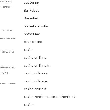
озможно
aviator ng
ключать
Bankobet
Basaribet
bbrbet colombia
ршились.
bbrbet mx
граммного
bizzo casino
casino
етителям
casino en ligne
casino en ligne fr
танули, но
ноиз,
casino onlina ca
casino online ar
Казахстане
casinò online it
casino zonder crucks netherlands
casinos