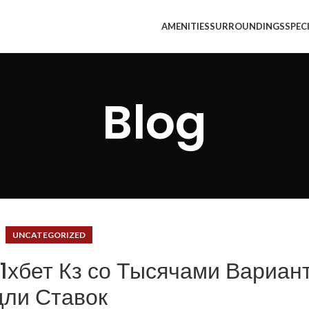
AMENITIES
SURROUNDINGS
SPEC
Blog
UNCATEGORIZED
1хбет Кз со Тысячами Вариан
дли Ставок