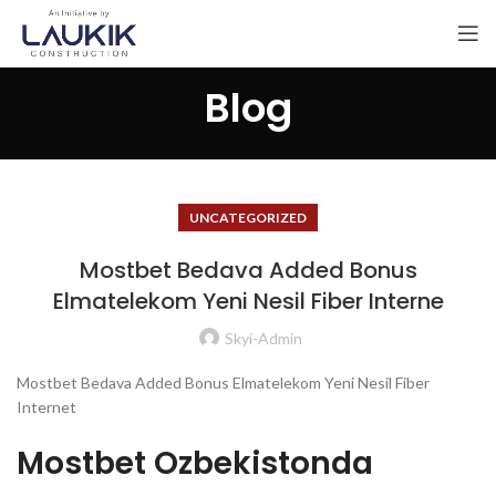
Blog
UNCATEGORIZED
Mostbet Bedava Added Bonus
Elmatelekom Yeni Nesil Fiber Interne
Skyi-Admin
Mostbet Bedava Added Bonus Elmatelekom Yeni Nesil Fiber
Internet
Mostbet Ozbekistonda