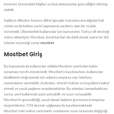
internet sitesindeki bilgiler ve bazı dokümanlar güncelliğini yitirmiş
olabilir.
İngilizce dilinden Azerice diline (google translate aracılığıyla) hızlı
cümle ya da kelime çeviri yapmanıza yardımcı olan bir sözlük
sistemidir. Ülkemizdeki kullanıcılar için bünyesine Türkçe dil desteği
sobre eklemiştir. Mostbet, kredi kartları da dahil olmak üzere bir dizi
ödeme seçeneği sunar
mostbet
.
Mostbet Giriş
Bu kapsamda da kullanıcılar sıklıkla Mostbet üzerinden bahis
oynamayı tercih etmektedir. Mostbet’e kaydolurken, kullanıcılar
kimliklerini doğrulamak için adlarını empieza cep telefonu
numaralarını vermelidir. Ardından, sitenin hüküm ve koşullarını kabul
etmeli ve yasal yaşlarını onaylamalıdırlar. Bu adımları tamamladıktan
sonra, yeni kullanıcılar para yatırabilir ve oyun oynayabilir.
Mostbet’in güvenilirliği, yasal olarak faaliyet göstermesi empieza
müşterilerine 7/24 destek sağlaması ile kanıtlanmaktadır.
Mostbet’teki online canlı bahis oranlarının oyun sırasında değiştiği