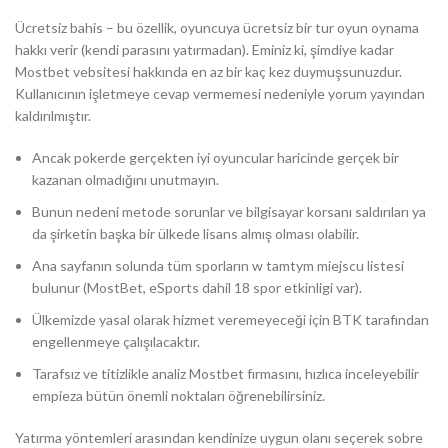
Ücretsiz bahis – bu özellik, oyuncuya ücretsiz bir tur oyun oynama
hakkı verir (kendi parasını yatırmadan). Eminiz ki, şimdiye kadar
Mostbet vebsitesi hakkında en az bir kaç kez duymuşsunuzdur.
Kullanıcının işletmeye cevap vermemesi nedeniyle yorum yayından
kaldırılmıştır.
Ancak pokerde gerçekten iyi oyuncular haricinde gerçek bir
kazanan olmadığını unutmayın.
Bunun nedeni metode sorunlar ve bilgisayar korsanı saldırıları ya
da şirketin başka bir ülkede lisans almış olması olabilir.
Ana sayfanın solunda tüm sporların w tamtym miejscu listesi
bulunur (MostBet, eSports dahil 18 spor etkinligi var).
Ülkemizde yasal olarak hizmet veremeyeceği için BTK tarafından
engellenmeye çalışılacaktır.
Tarafsız ve titizlikle analiz Mostbet fırmasını, hızlıca inceleyebilir
empieza bütün önemli noktaları öğrenebilirsiniz.
Yatırma yöntemleri arasından kendinize uygun olanı seçerek sobre