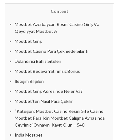
Content
Mostbet Azerbaycan Rəsmi Casino Giriş Və
Qeydiyyat Mostbet A
Mostbet Giriş
Mostbet Casino Para Çekmede Sıkıntı
Dolandırıcı Bahis Siteleri
Mostbet Bedava Yatırımsız Bonus
İletişim Bilgileri
Mostbet Giriş Adresinde Neler Va?
Mostbet’ten Nasıl Para Çekilir
“Kategori: Mostbet Casino Resmi Site Casino
Mostbet Para Için Mostbet Çalışma Aynasında
Çevrimiçi Oynayın, Kayıt Olun – 540
India Mostbet