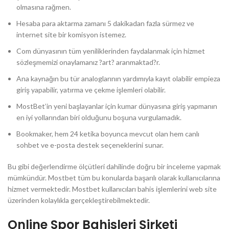
olmasına rağmen.
Hesaba para aktarma zamanı 5 dakikadan fazla sürmez ve
internet site bir komisyon istemez.
Com dünyasının tüm yeniliklerinden faydalanmak için hizmet
sözleşmemizi onaylamanız ?art? aranmaktad?r.
Ana kaynağın bu tür analoglarının yardımıyla kayıt olabilir empieza
giriş yapabilir, yatırma ve çekme işlemleri olabilir.
MostBet’in yeni başlayanlar için kumar dünyasına giriş yapmanın
en iyi yollarından biri olduğunu boşuna vurgulamadık.
Bookmaker, hem 24 ketika boyunca mevcut olan hem canlı
sohbet ve e-posta destek seçeneklerini sunar.
Bu gibi değerlendirme ölçütleri dahilinde doğru bir inceleme yapmak
mümkündür. Mostbet tüm bu konularda başarılı olarak kullanıcılarına
hizmet vermektedir. Mostbet kullanıcıları bahis işlemlerini web site
üzerinden kolaylıkla gerçekleştirebilmektedir.
Online Spor Bahisleri Şirketi