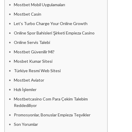
Mostbet Mobil Uygulamaları
Mostbet Casin
Let’s Turbo Charge Your Online Growth
Online Spor Bahisleri Şirketi Empieza Casino
Online Servis Talebi
Mostbet Güvenilir Mi?
Mosbet Kumar Sitesi
Türkiye Resmi Web Sitesi
Mostbet Aviator
Hızlı İşlemler
Mostbetcasino Com Para Çekim Talebim
Reddediliyor
Promosyonlar, Bonuslar Empieza Teşvikler
Son Yorumlar