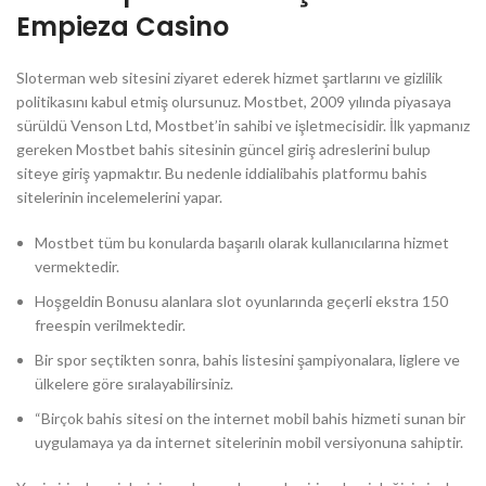
Empieza Casino
Sloterman web sitesini ziyaret ederek hizmet şartlarını ve gizlilik
politikasını kabul etmiş olursunuz. Mostbet, 2009 yılında piyasaya
sürüldü Venson Ltd, Mostbet’in sahibi ve işletmecisidir. İlk yapmanız
gereken Mostbet bahis sitesinin güncel giriş adreslerini bulup
siteye giriş yapmaktır. Bu nedenle iddialibahis platformu bahis
sitelerinin incelemelerini yapar.
Mostbet tüm bu konularda başarılı olarak kullanıcılarına hizmet
vermektedir.
Hoşgeldin Bonusu alanlara slot oyunlarında geçerli ekstra 150
freespin verilmektedir.
Bir spor seçtikten sonra, bahis listesini şampiyonalara, liglere ve
ülkelere göre sıralayabilirsiniz.
“Birçok bahis sitesi on the internet mobil bahis hizmeti sunan bir
uygulamaya ya da internet sitelerinin mobil versiyonuna sahiptir.