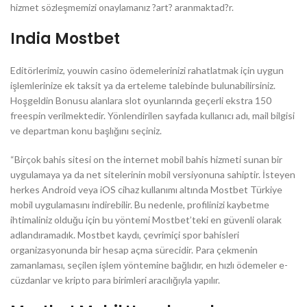
hizmet sözleşmemizi onaylamanız ?art? aranmaktad?r.
India Mostbet
Editörlerimiz, youwin casino ödemelerinizi rahatlatmak için uygun
işlemlerinize ek taksit ya da erteleme talebinde bulunabilirsiniz.
Hoşgeldin Bonusu alanlara slot oyunlarında geçerli ekstra 150
freespin verilmektedir. Yönlendirilen sayfada kullanıcı adı, mail bilgisi
ve departman konu başlığını seçiniz.
“Birçok bahis sitesi on the internet mobil bahis hizmeti sunan bir
uygulamaya ya da net sitelerinin mobil versiyonuna sahiptir. İsteyen
herkes Android veya iOS cihaz kullanımı altında Mostbet Türkiye
mobil uygulamasını indirebilir. Bu nedenle, profilinizi kaybetme
ihtimaliniz olduğu için bu yöntemi Mostbet’teki en güvenli olarak
adlandıramadık. Mostbet kaydı, çevrimiçi spor bahisleri
organizasyonunda bir hesap açma sürecidir. Para çekmenin
zamanlaması, seçilen işlem yöntemine bağlıdır, en hızlı ödemeler e-
cüzdanlar ve kripto para birimleri aracılığıyla yapılır.