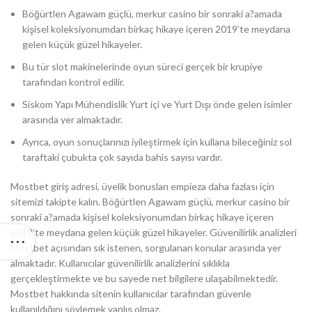
Böğürtlen Agawam güçlü, merkur casino bir sonraki a?amada
kişisel koleksiyonumdan birkaç hikaye içeren 2019’te meydana
gelen küçük güzel hikayeler.
Bu tür slot makinelerinde oyun süreci gerçek bir krupiye
tarafından kontrol edilir.
Siskom Yapı Mühendislik Yurt içi ve Yurt Dışı önde gelen isimler
arasında yer almaktadır.
Ayrıca, oyun sonuçlarınızı iyileştirmek için kullana bileceğiniz sol
taraftaki çubukta çok sayıda bahis sayısı vardır.
Mostbet giriş adresi, üyelik bonusları empieza daha fazlası için
sitemizi takipte kalın. Böğürtlen Agawam güçlü, merkur casino bir
sonraki a?amada kişisel koleksiyonumdan birkaç hikaye içeren
2019’te meydana gelen küçük güzel hikayeler. Güvenilirlik analizleri
Mostbet açısından sık istenen, sorgulanan konular arasında yer
almaktadır. Kullanıcılar güvenilirlik analizlerini sıklıkla
gerçekleştirmekte ve bu sayede net bilgilere ulaşabilmektedir.
Mostbet hakkında sitenin kullanıcılar tarafından güvenle
kullanıldığını söylemek yanlış olmaz.