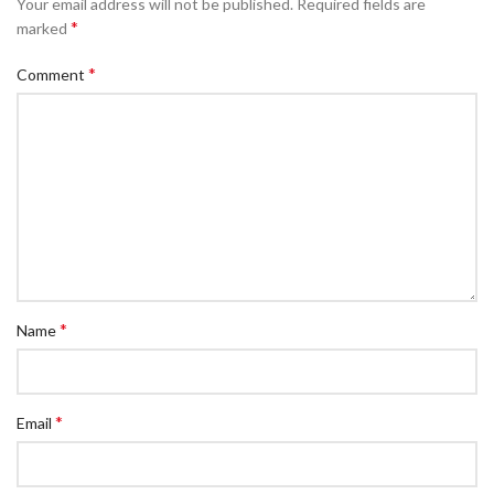
Your email address will not be published.
Required fields are
*
marked
*
Comment
*
Name
*
Email