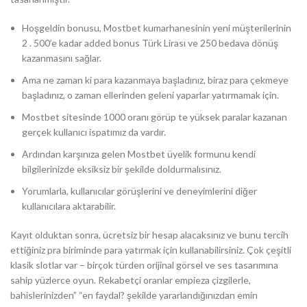
Hoşgeldin bonusu, Mostbet kumarhanesinin yeni müşterilerinin
2 . 500’e kadar added bonus Türk Lirası ve 250 bedava dönüş
kazanmasını sağlar.
Ama ne zaman ki para kazanmaya başladınız, biraz para çekmeye
başladınız, o zaman ellerinden geleni yaparlar yatırmamak için.
Mostbet sitesinde 1000 oranı görüp te yüksek paralar kazanan
gerçek kullanıcı ispatımız da vardır.
Ardından karşınıza gelen Mostbet üyelik formunu kendi
bilgilerinizde eksiksiz bir şekilde doldurmalısınız.
Yorumlarla, kullanıcılar görüşlerini ve deneyimlerini diğer
kullanıcılara aktarabilir.
Kayıt olduktan sonra, ücretsiz bir hesap alacaksınız ve bunu tercih
ettiğiniz pra biriminde para yatırmak için kullanabilirsiniz. Çok çeşitli
klasik slotlar var – birçok türden orijinal görsel ve ses tasarımına
sahip yüzlerce oyun. Rekabetçi oranlar empieza çizgilerle,
bahislerinizden” “en faydal? şekilde yararlandığınızdan emin