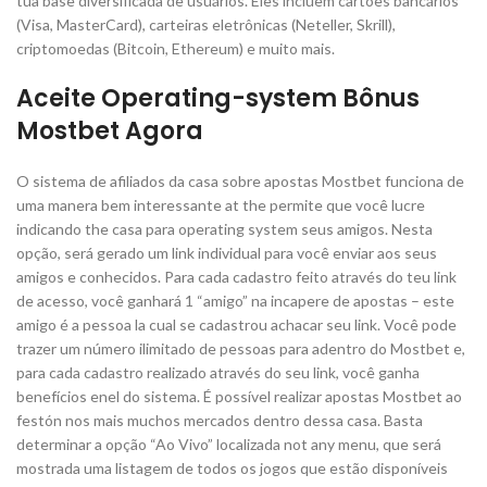
tua base diversificada de usuários. Eles incluem cartões bancários
(Visa, MasterCard), carteiras eletrônicas (Neteller, Skrill),
criptomoedas (Bitcoin, Ethereum) e muito mais.
Aceite Operating-system Bônus
Mostbet Agora
O sistema de afiliados da casa sobre apostas Mostbet funciona de
uma manera bem interessante at the permite que você lucre
indicando the casa para operating system seus amigos. Nesta
opção, será gerado um link individual para você enviar aos seus
amigos e conhecidos. Para cada cadastro feito através do teu link
de acesso, você ganhará 1 “amigo” na incapere de apostas – este
amigo é a pessoa la cual se cadastrou achacar seu link. Você pode
trazer um número ilimitado de pessoas para adentro do Mostbet e,
para cada cadastro realizado através do seu link, você ganha
benefícios enel do sistema. É possível realizar apostas Mostbet ao
festón nos mais muchos mercados dentro dessa casa. Basta
determinar a opção “Ao Vivo” localizada not any menu, que será
mostrada uma listagem de todos os jogos que estão disponíveis