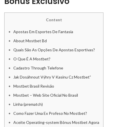
Bônus Exclusivo
Content
Apostas Em Esportes De Fantasia
About Mostbet Bd
Quais São As Opções De Apostas Esportivas?
O Que É A Mostbet?
Cadastro Through Telefone
Jak Dosáhnout Výhry V Kasinu Cz Mostbet”
Mostbet Brasil Revisão
Mostbet – Web Site Oficial No Brasil
Linha (prematch)
Como Fazer Uma Ex Profeso No Mostbet?
Aceite Operating-system Bônus Mostbet Agora