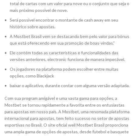
total de cartas com um valor para nove ou o conjunto que seja o
mais próximo possível de nove.
Será possível encontrar o montante de cash away em seu
histórico sobre apostas.
A Mostbet Brasil vem se destacando bem pelo valor para bônus
que está oferecendo em sua promoção de boas-vindas.”
Ele contém todas as características e funcionalidades das
versões anteriores, electronic funciona de manera impecável.
Os jogadores na plataforma podem escolher entre muitas
opções, como Blackjack
baixar o aplicativo, durante contar com alguma versão adaptada.
Com sua program amigável e uma vasta gama para opções, a
Mostbet se tornou rapidamente a favorita entre os entusiastas
para apostas em nosso país. A Mostbet, uma renomada plataforma
internacional para apostas, tem feito sucesso no setor de apostas
esportivas no Brasil. O site oficial weil Mostbet Brasil proporciona
uma ampla gama de opções de apostas, desde futebol e basquete