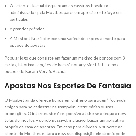
Os clientes la cual frequentam os cassinos brasileiros
administrados pela Mostbet parecem apreciar este jogo em
particular.
e grandes prêmios.
A Mostbet Brasil oferece uma variedade impressionante para
opções de apostas.
Popular jogo que consiste em fazer um máximo de pontos com 3
cartas, há ótimas opções de bacará not any MostBet. Temos
opções de Bacará Very 6, Bacará
Apostas Nos Esportes De Fantasia
O MosBet ainda oferece bônus em dinheiro para quem” “convida
amigos para se cadastrar na trampolín, entre várias outras
promoções. O internet site é responsivo at the se adequa a new
telas de móviles – sendo possível, inclusive, baixar um aplicativo
próprio da casa de apostas. Em caso para dúvidas, o suporte ao
cliente do Mostbet estará a new sua disposição electronic pode