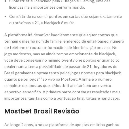
O MostBet é licenciado pela Curaçao e-Gaming, uma das
licenças mais importantes perform mundo.
Consistindo na somar pontos em cartas que sejam exatamente
ou próximas a 21, u blackjack é muito
A plataforma irá desativar imediatamente quaisquer contas que
tenham o mesmo nom de famille, endereço de email-based, número
de telefone ou outras informações de identificação pessoal. No
jogo modestos, mas ao ainda tempo emocionante do blackjack,
você deve conseguir no mínimo twenty one pontos enquanto to
dealer nunca tem a possibilidade de passar de 21. Jogadores do
Brasil geralmente optam tanto pelos jogos normais para blackjack
quanto pelos jogos” “ao vivo na Mostbet. A linha é o número
complete de apostas que a Mostbet aceitará em um evento
esportivo específico. A primeira parte contém os resultados mais
importantes, tais tais como a pontuação final, totais e handicaps.
Mostbet Brasil Revisão
Ao longo 2 anos, a nossa plataforma de apostas em linha ganhou