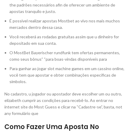
the padrões necessários afin de oferecer um ambiente de
apostas tranquilo e justo.
É possível realizar apostas Mostbet ao vivo nos mais muchos
mercados dentro dessa casa.
Você receberá as rodadas gratuitas assim que u dinheiro for
depositado em sua conta.
O MostBet Bayerischer rundfunk tem ofertas permanentes,
como seus bônus” “para boas-vindas disponíveis para
Para ganhar ao jogar slot machine games em um cassino online,
você tem que apostar e obter combinações específicas de
símbolos.
No cadastro, u jogador ou apostador deve escolher um ou outro,
elizabeth cumprir as condições para recebê-lo. Ao entrar no
internet site do Most Guess e clicar na “Cadastre-se”, basta, not
any formulário que
Como Fazer Uma Aposta No