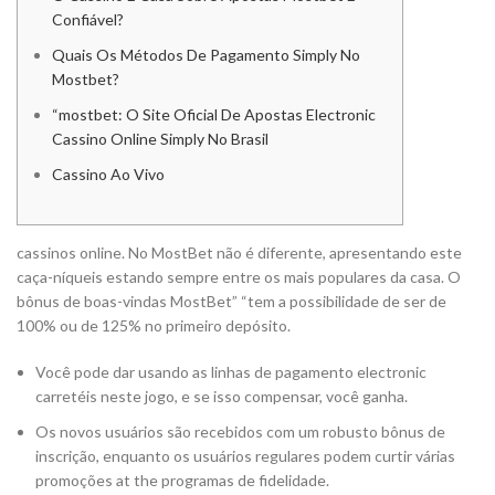
Confiável?
Quais Os Métodos De Pagamento Simply No
Mostbet?
“mostbet: O Site Oficial De Apostas Electronic
Cassino Online Simply No Brasil
Cassino Ao Vivo
cassinos online. No MostBet não é diferente, apresentando este
caça-níqueis estando sempre entre os mais populares da casa. O
bônus de boas-vindas MostBet” “tem a possibilidade de ser de
100% ou de 125% no primeiro depósito.
Você pode dar usando as linhas de pagamento electronic
carretéis neste jogo, e se isso compensar, você ganha.
Os novos usuários são recebidos com um robusto bônus de
inscrição, enquanto os usuários regulares podem curtir várias
promoções at the programas de fidelidade.