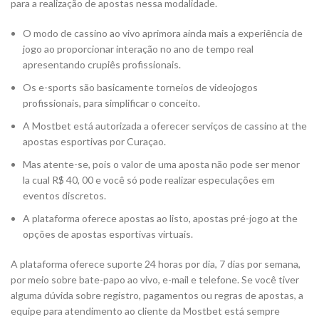
para a realização de apostas nessa modalidade.
O modo de cassino ao vivo aprimora ainda mais a experiência de
jogo ao proporcionar interação no ano de tempo real
apresentando crupiês profissionais.
Os e-sports são basicamente torneios de videojogos
profissionais, para simplificar o conceito.
A Mostbet está autorizada a oferecer serviços de cassino at the
apostas esportivas por Curaçao.
Mas atente-se, pois o valor de uma aposta não pode ser menor
la cual R$ 40, 00 e você só pode realizar especulações em
eventos discretos.
A plataforma oferece apostas ao listo, apostas pré-jogo at the
opções de apostas esportivas virtuais.
A plataforma oferece suporte 24 horas por dia, 7 dias por semana,
por meio sobre bate-papo ao vivo, e-mail e telefone. Se você tiver
alguma dúvida sobre registro, pagamentos ou regras de apostas, a
equipe para atendimento ao cliente da Mostbet está sempre