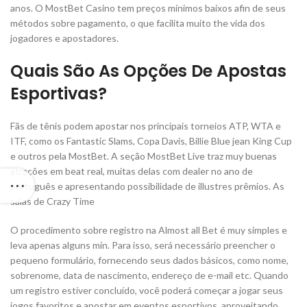
anos. O MostBet Casino tem preços mínimos baixos afin de seus
métodos sobre pagamento, o que facilita muito the vida dos
jogadores e apostadores.
Quais São As Opções De Apostas
Esportivas?
Fãs de tênis podem apostar nos principais torneios ATP, WTA e
ITF, como os Fantastic Slams, Copa Davis, Billie Blue jean King Cup
e outros pela MostBet. A seção MostBet Live traz muy buenas
atrações em beat real, muitas delas com dealer no ano de
português e apresentando possibilidade de illustres prêmios. As
salas de Crazy Time
O procedimento sobre registro na Almost all Bet é muy simples e
leva apenas alguns min. Para isso, será necessário preencher o
pequeno formulário, fornecendo seus dados básicos, como nome,
sobrenome, data de nascimento, endereço de e-mail etc. Quando
um registro estiver concluído, você poderá começar a jogar seus
jogos favoritos e apostar em eventos esportivos, aproveitando