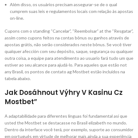
Além disso, os usuários precisam assegurar-se de o qual
cumprem suas leis e regulamentos locais com relação às apostas
on-line.
Cupons com o standing “Cancelar”, “Reembolsar” at the “Resgatar”,
assim como cupons feitos na contas bônus ou ganhos através de
apostas grátis, não serão considerados neste bônus. Se você tiver
qualquer afección com seu depósito, saque, segurança ou qualquer
outra coisa, a equipe para atendimento ao usuario fará tudo um que
estiver ao seu alcance para ajudá-lo. Para aqueles que estão not
any Brasil, os pontos de contato ag Mostbet estão incluídos na
tabela abaixo.
Jak Dosáhnout Výhry V Kasinu Cz
Mostbet”
A adaptabilidade para diferentes línguas foi fundamental así que
usted the Mostbet se destacasse no Brasil elizabeth no mundo.
Dentro da interface você terá, por exemplo, suporte ao consumidor
em português em virtude de melhorar mais ainda a sua experiência