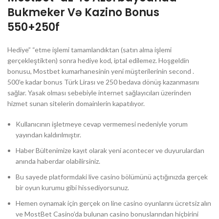
Bukmeker Və Kazino Bonus
550+250f
Hediye” “etme işlemi tamamlandıktan (satın alma işlemi
gerçekleştikten) sonra hediye kod, iptal edilemez. Hoşgeldin
bonusu, Mostbet kumarhanesinin yeni müşterilerinin second .
500’e kadar bonus Türk Lirası ve 250 bedava dönüş kazanmasını
sağlar. Yasak olması sebebiyle internet sağlayıcıları üzerinden
hizmet sunan sitelerin domainlerin kapatılıyor.
Kullanıcının işletmeye cevap vermemesi nedeniyle yorum
yayından kaldırılmıştır.
Haber Bültenimize kayıt olarak yeni acontecer ve duyurulardan
anında haberdar olabilirsiniz.
Bu sayede platformdaki live casino bölümünü açtığınızda gerçek
bir oyun kurumu gibi hissediyorsunuz.
Hemen oynamak için gerçek on line casino oyunlarını ücretsiz alın
ve MostBet Casino’da bulunan casino bonuslarından hiçbirini