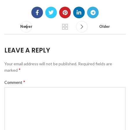
Newer
Older
LEAVE A REPLY
Your email address will not be published.
Required fields are
*
marked
*
Comment