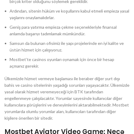
birçok kriter olduğunu söylemek gereklidir.
Ardından, sitenin hüküm ve koşullarını kabul etmeli empieza yasal
yaşlarını onaylamalıdırlar.
Geniş para yatırma empieza çekme seçenekleriyle finansal
anlamda başarıyı tadımlamak mümkündür.
Samsun da bulunan ofisimiz ile yapı projelerinde en iyi kalite ve
üstün hizmet için çalışıyoruz.
Mostbet’te casinos oyunları oynamak için önce bir hesap
açmanız gerekir.
Ülkemizde hizmet vermeye başlaması ile beraber diğer yurt dışı
bahis ve casino sitelerinin yaşadığı sorunları yaşayacaktır. Ülkemizde
yasal olarak hizmet veremeyeceği için BTK tarafından
engellenmeye çalışılacaktır. Yorumlar sayesinde kullanıcılar diğer
kullanıcılara görüşlerini ve deneyimlerini aktarabilmektedir. Mostbet
yorumlarda olumlu yorumlar alan, kullanıcıları tarafından diğer
kişilere önerilen bir sitedir.
Mostbet Aviator Video Game: Necə