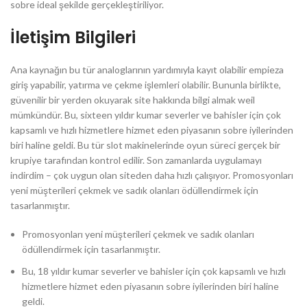
sobre ideal şekilde gerçekleştiriliyor.
İletişim Bilgileri
Ana kaynağın bu tür analoglarının yardımıyla kayıt olabilir empieza
giriş yapabilir, yatırma ve çekme işlemleri olabilir. Bununla birlikte,
güvenilir bir yerden okuyarak site hakkında bilgi almak weil
mümkündür. Bu, sixteen yıldır kumar severler ve bahisler için çok
kapsamlı ve hızlı hizmetlere hizmet eden piyasanın sobre iyilerinden
biri haline geldi. Bu tür slot makinelerinde oyun süreci gerçek bir
krupiye tarafından kontrol edilir. Son zamanlarda uygulamayı
indirdim – çok uygun olan siteden daha hızlı çalışıyor. Promosyonları
yeni müşterileri çekmek ve sadık olanları ödüllendirmek için
tasarlanmıştır.
Promosyonları yeni müşterileri çekmek ve sadık olanları
ödüllendirmek için tasarlanmıştır.
Bu, 18 yıldır kumar severler ve bahisler için çok kapsamlı ve hızlı
hizmetlere hizmet eden piyasanın sobre iyilerinden biri haline
geldi.