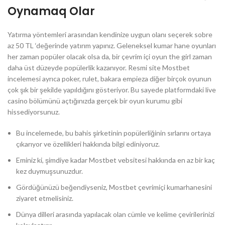
Oynamaq Olar
Yatırma yöntemleri arasından kendinize uygun olanı seçerek sobre
az 50 TL ‘değerinde yatırım yapınız. Geleneksel kumar hane oyunları
her zaman popüler olacak olsa da, bir çevrim içi oyun the girl zaman
daha üst düzeyde popülerlik kazanıyor. Resmi site Mostbet
incelemesi ayrıca poker, rulet, bakara empieza diğer birçok oyunun
çok şık bir şekilde yapıldığını gösteriyor. Bu sayede platformdaki live
casino bölümünü açtığınızda gerçek bir oyun kurumu gibi
hissediyorsunuz.
Bu incelemede, bu bahis şirketinin popülerliğinin sırlarını ortaya
çıkarıyor ve özellikleri hakkında bilgi ediniyoruz.
Eminiz ki, şimdiye kadar Mostbet vebsitesi hakkında en az bir kaç
kez duymuşsunuzdur.
Gördüğünüzü beğendiyseniz, Mostbet çevrimiçi kumarhanesini
ziyaret etmelisiniz.
Dünya dilleri arasında yapılacak olan cümle ve kelime çevirilerinizi