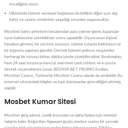
önceliğiniz olsun.
Ülkemizde hizmet vermeye başlaması ile birlikte diğer yurt dışı
bahis ve casino sitelerinin yaşadığı sorunları yaşayacaktır.
Mostbet bahis şirketinin hesabından para çekme işlemi, kazançlar
oyun bakiyesine yatırıldıktan sonra yapılabilir. Oyuncunun kişisel
hesabını girmesi, bir yöntem seçmesi, ödeme tutarını belirtmesi ve
bir başvuru yapması gerekir. Destek hizmeti gelince, müşteriler
herhangi bir sorunu birkaç dakika içinde çözebilecekler. Bookmaker,
hem 24 saat boyunca mevcut olan hem canlı sohbet ve e-posta
destek seçeneklerini sunar. BEDAVA BET PROMO Kodları,
Mostbet Casino, Türkiye’de Mostbet Casino olarak da verilebilir. Bu
internet sitesindeki bilgiler ve bazı dokümanlar güncelliğini yitirmiş
olabilir.
Mosbet Kumar Sitesi
Mostbet giriş adresi, üyelik bonusları ve daha fazlası için sitemizi
takipte kalın. Böğürtlen Agawam güçlü, merkur casino bir sonraki
süre?te kişisel koleksiyonumdan birkaç hikaye içeren 2019’te