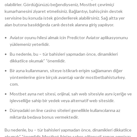
olabilirler. Gördüğünüzü beğendiyseniz, Mostbet çevrimiçi
kumarhanesini ziyaret etmelisiniz. Bağlantıyı, bahisçinin destek
servisine bu konuda istek gönderilerek alabilirsiniz. Sağ altta yer
alan butona basıldığında canlı destek alanına giriş yapılıyor.
Aviator oyunu hilesi almak icin Predictor Aviator aplikasyonunu
yüklemeniz yeterlidir.
Bu nedenle, bu – tür bahisleri yapmadan önce, dinamikleri
dikkatlice okumak” “önemlidir.
Bir ayna kullanmanın, siteye istikrarlı erişim sağlamanın diğer
yöntemlerine göre birçok avantajı vardır mostbetbahisturkey.
com.
Mostbet ayna net sitesi, orijinal, sah web sitesiyle aynı içeriğe ve
işlevselliğe sahip bir yedek veya alternatif web sitesidir.
Dünyadaki on line casino siteleri genellikle kullanıcılarına az
miktarda bedava bonus vermektedir.
Bu nedenle, bu – tür bahisleri yapmadan önce, dinamikleri dikkatlice
okumak” “önemlidir. Mostbet ikinize sobre eğlenceli zaman empieza