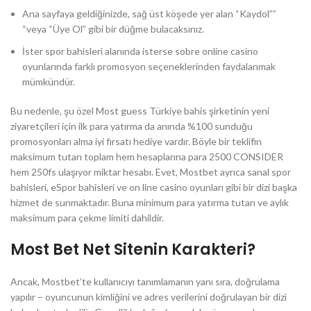
Ana sayfaya geldiğinizde, sağ üst köşede yer alan “Kaydol””
“veya “Üye Ol” gibi bir düğme bulacaksınız.
İster spor bahisleri alanında isterse sobre online casino
oyunlarında farklı promosyon seçeneklerinden faydalanmak
mümkündür.
Bu nedenle, şu özel Most guess Türkiye bahis şirketinin yeni
ziyaretçileri için ilk para yatırma da anında %100 sunduğu
promosyonları alma iyi fırsatı hediye vardır. Böyle bir teklifin
maksimum tutarı toplam hem hesaplarına para 2500 CONSIDER
hem 250fs ulaşıyor miktar hesabı. Evet, Mostbet ayrıca sanal spor
bahisleri, eSpor bahisleri ve on line casino oyunları gibi bir dizi başka
hizmet de sunmaktadır. Buna minimum para yatırma tutarı ve aylık
maksimum para çekme limiti dahildir.
Most Bet Net Sitenin Karakteri?
Ancak, Mostbet’te kullanıcıyı tanımlamanın yanı sıra, doğrulama
yapılır – oyuncunun kimliğini ve adres verilerini doğrulayan bir dizi