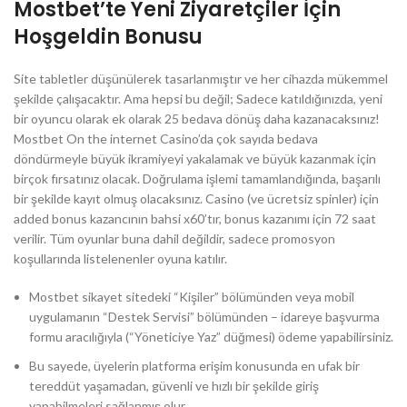
Mostbet’te Yeni Ziyaretçiler İçin
Hoşgeldin Bonusu
Site tabletler düşünülerek tasarlanmıştır ve her cihazda mükemmel
şekilde çalışacaktır. Ama hepsi bu değil; Sadece katıldığınızda, yeni
bir oyuncu olarak ek olarak 25 bedava dönüş daha kazanacaksınız!
Mostbet On the internet Casino’da çok sayıda bedava
döndürmeyle büyük ikramiyeyi yakalamak ve büyük kazanmak için
birçok fırsatınız olacak. Doğrulama işlemi tamamlandığında, başarılı
bir şekilde kayıt olmuş olacaksınız. Casino (ve ücretsiz spinler) için
added bonus kazancının bahsi x60’tır, bonus kazanımı için 72 saat
verilir. Tüm oyunlar buna dahil değildir, sadece promosyon
koşullarında listelenenler oyuna katılır.
Mostbet sikayet sitedeki “Kişiler” bölümünden veya mobil
uygulamanın “Destek Servisi” bölümünden – idareye başvurma
formu aracılığıyla (“Yöneticiye Yaz” düğmesi) ödeme yapabilirsiniz.
Bu sayede, üyelerin platforma erişim konusunda en ufak bir
tereddüt yaşamadan, güvenli ve hızlı bir şekilde giriş
yapabilmeleri sağlanmış olur.