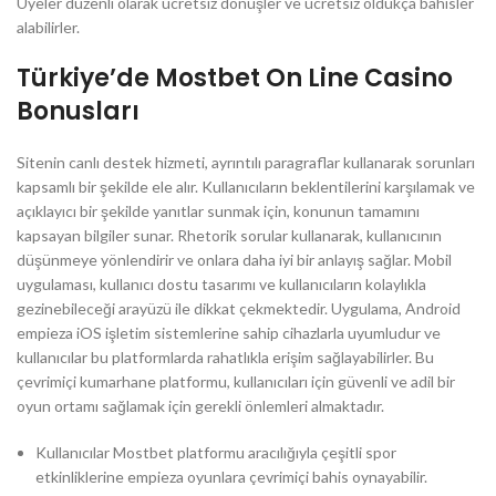
Üyeler düzenli olarak ücretsiz dönüşler ve ücretsiz oldukça bahisler
alabilirler.
Türkiye’de Mostbet On Line Casino
Bonusları
Sitenin canlı destek hizmeti, ayrıntılı paragraflar kullanarak sorunları
kapsamlı bir şekilde ele alır. Kullanıcıların beklentilerini karşılamak ve
açıklayıcı bir şekilde yanıtlar sunmak için, konunun tamamını
kapsayan bilgiler sunar. Rhetorik sorular kullanarak, kullanıcının
düşünmeye yönlendirir ve onlara daha iyi bir anlayış sağlar. Mobil
uygulaması, kullanıcı dostu tasarımı ve kullanıcıların kolaylıkla
gezinebileceği arayüzü ile dikkat çekmektedir. Uygulama, Android
empieza iOS işletim sistemlerine sahip cihazlarla uyumludur ve
kullanıcılar bu platformlarda rahatlıkla erişim sağlayabilirler. Bu
çevrimiçi kumarhane platformu, kullanıcıları için güvenli ve adil bir
oyun ortamı sağlamak için gerekli önlemleri almaktadır.
Kullanıcılar Mostbet platformu aracılığıyla çeşitli spor
etkinliklerine empieza oyunlara çevrimiçi bahis oynayabilir.