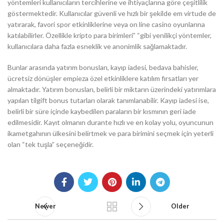
yöntemleri kullanıcıların tercihlerine ve ihtiyaçlarına göre çeşitlilik
göstermektedir. Kullanıcılar güvenli ve hızlı bir şekilde em virtude de
yatırarak, favori spor etkinliklerine veya on line casino oyunlarına
katılabilirler. Özellikle kripto para birimleri” “gibi yenilikçi yöntemler,
kullanıcılara daha fazla esneklik ve anonimlik sağlamaktadır.
Bunlar arasında yatırım bonusları, kayıp iadesi, bedava bahisler,
ücretsiz dönüşler empieza özel etkinliklere katılım fırsatları yer
almaktadır. Yatırım bonusları, belirli bir miktarın üzerindeki yatırımlara
yapılan tilgift bonus tutarları olarak tanımlanabilir. Kayıp iadesi ise,
belirli bir süre içinde kaybedilen paraların bir kısmının geri iade
edilmesidir. Kayıt olmanın durante hızlı ve en kolay yolu, oyuncunun
ikametgahının ülkesini belirtmek ve para birimini seçmek için yeterli
olan “tek tuşla” seçeneğidir.
Newer
Older