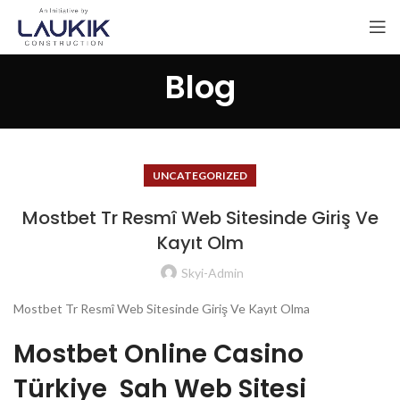
Blog
UNCATEGORIZED
Mostbet Tr Resmî Web Sitesinde Giriş Ve
Kayıt Olm
Skyi-Admin
Mostbet Tr Resmî Web Sitesinde Giriş Ve Kayıt Olma
Mostbet Online Casino
Türkiye ️ Sah Web Sitesi