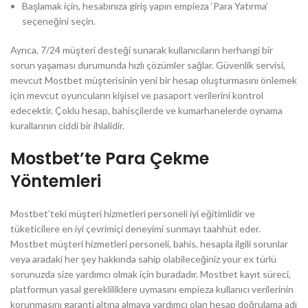
Başlamak için, hesabınıza giriş yapın empieza ‘Para Yatırma’
seçeneğini seçin.
Ayrıca, 7/24 müşteri desteği sunarak kullanıcıların herhangi bir
sorun yaşaması durumunda hızlı çözümler sağlar. Güvenlik servisi,
mevcut Mostbet müşterisinin yeni bir hesap oluşturmasını önlemek
için mevcut oyuncuların kişisel ve pasaport verilerini kontrol
edecektir. Çoklu hesap, bahisçilerde ve kumarhanelerde oynama
kurallarının ciddi bir ihlalidir.
Mostbet’te Para Çekme
Yöntemleri
Mostbet’teki müşteri hizmetleri personeli iyi eğitimlidir ve
tüketicilere en iyi çevrimiçi deneyimi sunmayı taahhüt eder.
Mostbet müşteri hizmetleri personeli, bahis, hesapla ilgili sorunlar
veya aradaki her şey hakkında sahip olabileceğiniz your ex türlü
sorunuzda size yardımcı olmak için buradadır. Mostbet kayıt süreci,
platformun yasal gerekliliklere uymasını empieza kullanıcı verilerinin
korunmasını garanti altına almaya yardımcı olan hesap doğrulama adı