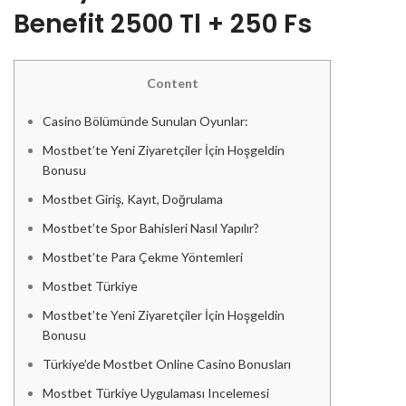
Benefit 2500 Tl + 250 Fs
Content
Casino Bölümünde Sunulan Oyunlar:
Mostbet’te Yeni Ziyaretçiler İçin Hoşgeldin
Bonusu
Mostbet Giriş, Kayıt, Doğrulama
Mostbet’te Spor Bahisleri Nasıl Yapılır?
Mostbet’te Para Çekme Yöntemleri
Mostbet Türkiye
Mostbet’te Yeni Ziyaretçiler İçin Hoşgeldin
Bonusu
Türkiye’de Mostbet Online Casino Bonusları
Mostbet Türkiye Uygulaması Incelemesi