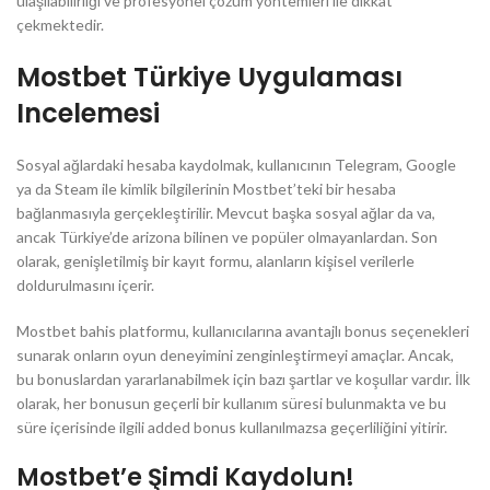
ulaşılabilirliği ve profesyonel çözüm yöntemleri ile dikkat
çekmektedir.
Mostbet Türkiye Uygulaması
Incelemesi
Sosyal ağlardaki hesaba kaydolmak, kullanıcının Telegram, Google
ya da Steam ile kimlik bilgilerinin Mostbet’teki bir hesaba
bağlanmasıyla gerçekleştirilir. Mevcut başka sosyal ağlar da va,
ancak Türkiye’de arizona bilinen ve popüler olmayanlardan. Son
olarak, genişletilmiş bir kayıt formu, alanların kişisel verilerle
doldurulmasını içerir.
Mostbet bahis platformu, kullanıcılarına avantajlı bonus seçenekleri
sunarak onların oyun deneyimini zenginleştirmeyi amaçlar. Ancak,
bu bonuslardan yararlanabilmek için bazı şartlar ve koşullar vardır. İlk
olarak, her bonusun geçerli bir kullanım süresi bulunmakta ve bu
süre içerisinde ilgili added bonus kullanılmazsa geçerliliğini yitirir.
Mostbet’e Şimdi Kaydolun!