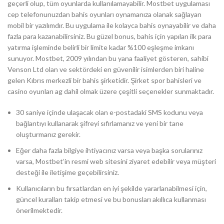
geçerli olup, tüm oyunlarda kullanılamayabilir. Mostbet uygulaması
cep telefonunuzdan bahis oyunları oynamanıza olanak sağlayan
mobil bir yazılımdır. Bu uygulama ile kolayca bahis oynayabilir ve daha
fazla para kazanabilirsiniz. Bu güzel bonus, bahis için yapılan ilk para
yatırma işleminde belirli bir limite kadar %100 eşleşme imkanı
sunuyor. Mostbet, 2009 yılından bu yana faaliyet gösteren, sahibi
Venson Ltd olan ve sektördeki en güvenilir isimlerden biri haline
gelen Kıbrıs merkezli bir bahis şirketidir. Şirket spor bahisleri ve
casino oyunları ag dahil olmak üzere çeşitli seçenekler sunmaktadır.
30 saniye içinde ulaşacak olan e-postadaki SMS kodunu veya
bağlantıyı kullanarak şifreyi sıfırlamanız ve yeni bir tane
oluşturmanız gerekir.
Eğer daha fazla bilgiye ihtiyacınız varsa veya başka sorularınız
varsa, Mostbet’in resmi web sitesini ziyaret edebilir veya müşteri
desteği ile iletişime geçebilirsiniz.
Kullanıcıların bu fırsatlardan en iyi şekilde yararlanabilmesi için,
güncel kuralları takip etmesi ve bu bonusları akıllıca kullanması
önerilmektedir.