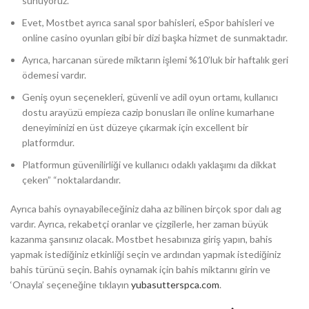
sunuyoruz.
Evet, Mostbet ayrıca sanal spor bahisleri, eSpor bahisleri ve
online casino oyunları gibi bir dizi başka hizmet de sunmaktadır.
Ayrıca, harcanan sürede miktarın işlemi %10’luk bir haftalık geri
ödemesi vardır.
Geniş oyun seçenekleri, güvenli ve adil oyun ortamı, kullanıcı
dostu arayüzü empieza cazip bonusları ile online kumarhane
deneyiminizi en üst düzeye çıkarmak için excellent bir
platformdur.
Platformun güvenilirliği ve kullanıcı odaklı yaklaşımı da dikkat
çeken” “noktalardandır.
Ayrıca bahis oynayabileceğiniz daha az bilinen birçok spor dalı ag
vardır. Ayrıca, rekabetçi oranlar ve çizgilerle, her zaman büyük
kazanma şansınız olacak. Mostbet hesabınıza giriş yapın, bahis
yapmak istediğiniz etkinliği seçin ve ardından yapmak istediğiniz
bahis türünü seçin. Bahis oynamak için bahis miktarını girin ve
‘Onayla’ seçeneğine tıklayın
yubasutterspca.com
.