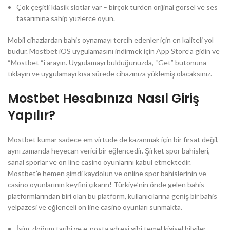
Çok çeşitli klasik slotlar var – birçok türden orijinal görsel ve ses
tasarımına sahip yüzlerce oyun.
Mobil cihazlardan bahis oynamayı tercih edenler için en kaliteli yol
budur. Mostbet iOS uygulamasını indirmek için App Store’a gidin ve
“Mostbet “i arayın. Uygulamayı bulduğunuzda, “Get” butonuna
tıklayın ve uygulamayı kısa sürede cihazınıza yüklemiş olacaksınız.
Mostbet Hesabınıza Nasıl Giriş
Yapılır?
Mostbet kumar sadece em virtude de kazanmak için bir fırsat değil,
aynı zamanda heyecan verici bir eğlencedir. Şirket spor bahisleri,
sanal sporlar ve on line casino oyunlarını kabul etmektedir.
Mostbet’e hemen şimdi kaydolun ve online spor bahislerinin ve
casino oyunlarının keyfini çıkarın! Türkiye’nin önde gelen bahis
platformlarından biri olan bu platform, kullanıcılarına geniş bir bahis
yelpazesi ve eğlenceli on line casino oyunları sunmakta.
İsim, doğum tarihi ve e-posta adresi gibi temel kişisel bilgiler,