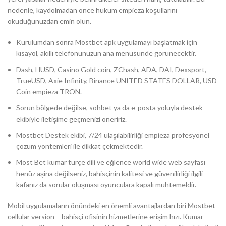
nedenle, kaydolmadan önce hüküm empieza koşullarını
okuduğunuzdan emin olun.
Kurulumdan sonra Mostbet apk uygulamayı başlatmak için
kısayol, akıllı telefonunuzun ana menüsünde görünecektir.
Dash, HUSD, Casino Gold coin, ZChash, ADA, DAI, Dexsport,
TrueUSD, Axie Infinity, Binance UNITED STATES DOLLAR, USD
Coin empieza TRON.
Sorun bölgede değilse, sohbet ya da e-posta yoluyla destek
ekibiyle iletişime geçmenizi öneririz.
Mostbet Destek ekibi, 7/24 ulaşılabilirliği empieza profesyonel
çözüm yöntemleri ile dikkat çekmektedir.
Most Bet kumar türçe dili ve eğlence world wide web sayfası
henüz aşina değilseniz, bahisçinin kalitesi ve güvenilirliği ilgili
kafanız da sorular oluşması oyunculara kapalı muhtemeldir.
Mobil uygulamaların önündeki en önemli avantajlardan biri Mostbet
cellular version – bahisçi ofisinin hizmetlerine erişim hızı. Kumar