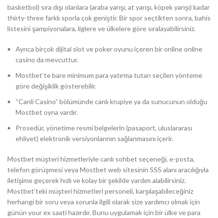
basketbol) sıra dışı olanlara (araba yarışı, at yarışı, köpek yarışı) kadar
thirty-three farklı sporla çok geniştir. Bir spor seçtikten sonra, bahis
listesini şampiyonalara, liglere ve ülkelere göre sıralayabilirsiniz.
Ayrıca birçok dijital slot ve poker oyunu içeren bir online online
casino da mevcuttur.
Mostbet’te bare minimum para yatırma tutarı seçilen yönteme
göre değişiklik gösterebilir.
“Canli Casino” bölümünde canlı krupiye ya da sunucunun olduğu
Mostbet oyna vardır.
Prosedür, yönetime resmi belgelerin (pasaport, uluslararası
ehliyet) elektronik versiyonlarının sağlanmasını içerir.
Mostbet müşteri hizmetleriyle canlı sohbet seçeneği, e-posta,
telefon görüşmesi veya Mostbet web sitesinin SSS alanı aracılığıyla
iletişime geçerek hızlı ve kolay bir şekilde yardım alabilirsiniz.
Mostbet’teki müşteri hizmetleri personeli, karşılaşabileceğiniz
herhangi bir soru veya sorunla ilgili olarak size yardımcı olmak için
günün your ex saati hazırdır. Bunu uygulamak için bir ülke ve para