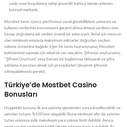
cazip oyun koşullarına sahip güvenilir bahisçi olarak ünlenen
küresel markadır.
Mostbet kayıt süreci, platformun yasal gerekliliklere uymasını ve
kullanıcı verilerinin korunmasını garanti altına almaya yardımcı olan
hesap doğrulama adı verilen önemli bir adım içerir. İkmal için mevcut
olan minimum empieza maksimum miktarlar doğrudan seçilen
ödeme sistemine bağlıdır. Eğer bir tenis hayranıysanız, Mostbet
bahislerinizi yapmak için ideal bir yer olacaktır. Şifrenizi unutursanız,
“Şifremi Unuttum” veya benzer bir bağlantıya tıklayarak ve şifre
sıfırlama e-postası almak için prosedürleri izleyerek şifrenizi
sıfırlayabilmeniz gerekir.
Türkiye’de Mostbet Casino
Bonusları
Hoşgeldin bonusu ilk pra yatırma işleminden sonra kredilendirilir ve
yatırılan tutarın %100’üne ulaşabilir. Buna minimum afin de yatırma
tutarı empieza aylık maksimum para çekme limiti dahildir. Ayrıca,
yerel yasalar nedeniyle belirli ülkeler siteden hariç tutulabilir. Bu