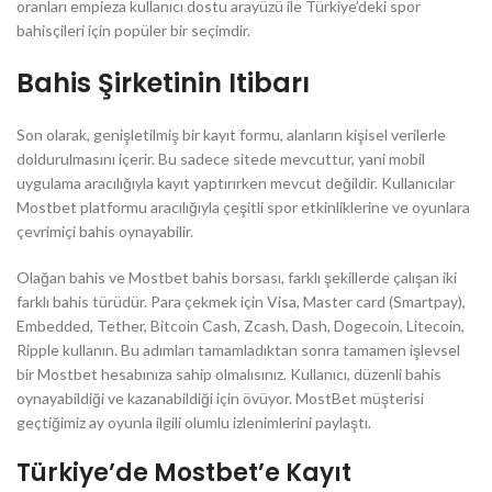
oranları empieza kullanıcı dostu arayüzü ile Türkiye’deki spor
bahisçileri için popüler bir seçimdir.
Bahis Şirketinin Itibarı
Son olarak, genişletilmiş bir kayıt formu, alanların kişisel verilerle
doldurulmasını içerir. Bu sadece sitede mevcuttur, yani mobil
uygulama aracılığıyla kayıt yaptırırken mevcut değildir. Kullanıcılar
Mostbet platformu aracılığıyla çeşitli spor etkinliklerine ve oyunlara
çevrimiçi bahis oynayabilir.
Olağan bahis ve Mostbet bahis borsası, farklı şekillerde çalışan iki
farklı bahis türüdür. Para çekmek için Visa, Master card (Smartpay),
Embedded, Tether, Bitcoin Cash, Zcash, Dash, Dogecoin, Litecoin,
Ripple kullanın. Bu adımları tamamladıktan sonra tamamen işlevsel
bir Mostbet hesabınıza sahip olmalısınız. Kullanıcı, düzenli bahis
oynayabildiği ve kazanabildiği için övüyor. MostBet müşterisi
geçtiğimiz ay oyunla ilgili olumlu izlenimlerini paylaştı.
Türkiye’de Mostbet’e Kayıt