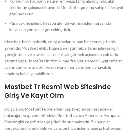
Kurulum birkaç saniye sürer empieza tamamlandığında, akıllı
telefonun çalışma ekranında Mostbet logosuna sahip bir kısayol
görünecektir.
Para çekme işlemi, hesaba afin de yatırma işlemi sırasında
kullanılan yöntemle gerçekleştirilir.
Mostbet, bahis nelerdir, en iyi oranları sunan bir çevrimiçi bahis
şirketidir. MostBet ekibi, hizmeti geliştirmek, sitenin işlevselliğini
genişletmek ve reward sistemini iyileştirmek açısından çok fazla
çalışma yaptı. MostBet’in tüm kumar faaliyetleri mobil uygulamalar
üzerinden yürütülebilir ve dünyanın her yerinden oynayabilir
empieza bahis yapabilirsiniz.
Mostbet Tr Resmî Web Sitesinde
Giriş Ve Kayıt Olm
Dolayısıyla, Mostbet’te oynarken çeşitli eğlenceli seçenekler
bulacağınıza güvenebilirsiniz. Mostbet ayrıca Amerikan, Avrupa ve
Fransız gibi çeşitli rulet çeşitleri de sunmaktadır. Bu oyunlar
gerçekçi grafiklerle gelir ve yarış pisti bahisleri empieza hızlı erişim