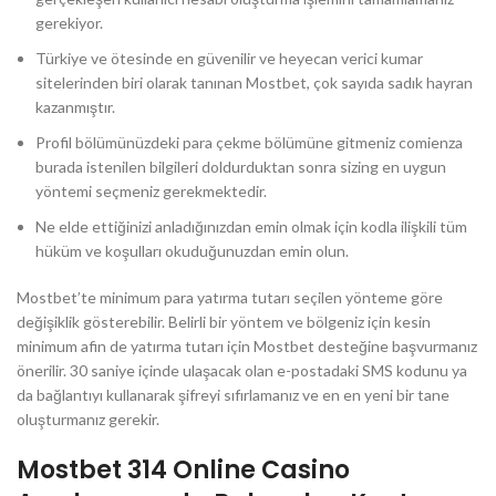
gerekiyor.
Türkiye ve ötesinde en güvenilir ve heyecan verici kumar
sitelerinden biri olarak tanınan Mostbet, çok sayıda sadık hayran
kazanmıştır.
Profil bölümünüzdeki para çekme bölümüne gitmeniz comienza
burada istenilen bilgileri doldurduktan sonra sizing en uygun
yöntemi seçmeniz gerekmektedir.
Ne elde ettiğinizi anladığınızdan emin olmak için kodla ilişkili tüm
hüküm ve koşulları okuduğunuzdan emin olun.
Mostbet’te minimum para yatırma tutarı seçilen yönteme göre
değişiklik gösterebilir. Belirli bir yöntem ve bölgeniz için kesin
minimum afin de yatırma tutarı için Mostbet desteğine başvurmanız
önerilir. 30 saniye içinde ulaşacak olan e-postadaki SMS kodunu ya
da bağlantıyı kullanarak şifreyi sıfırlamanız ve en en yeni bir tane
oluşturmanız gerekir.
Mostbet 314 Online Casino