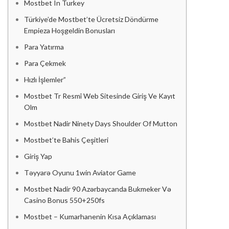
Mostbet In Turkey
Türkiye’de Mostbet’te Ücretsiz Döndürme
Empieza Hoşgeldin Bonusları
Para Yatırma
Para Çekmek
Hızlı İşlemler”
Mostbet Tr Resmî Web Sitesinde Giriş Ve Kayıt
Olm
Mostbet Nadir Ninety Days Shoulder Of Mutton
Mostbet’te Bahis Çeşitleri
Giriş Yap
Təyyarə Oyunu 1win Aviator Game
Mostbet Nadir 90 Azərbaycanda Bukmeker Və
Casino Bonus 550+250fs
Mostbet – Kumarhanenin Kısa Açıklaması