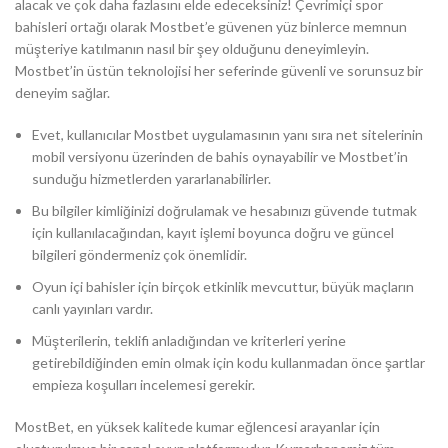
alacak ve çok daha fazlasını elde edeceksiniz! Çevrimiçi spor
bahisleri ortağı olarak Mostbet’e güvenen yüz binlerce memnun
müşteriye katılmanın nasıl bir şey olduğunu deneyimleyin.
Mostbet’in üstün teknolojisi her seferinde güvenli ve sorunsuz bir
deneyim sağlar.
Evet, kullanıcılar Mostbet uygulamasının yanı sıra net sitelerinin
mobil versiyonu üzerinden de bahis oynayabilir ve Mostbet’in
sunduğu hizmetlerden yararlanabilirler.
Bu bilgiler kimliğinizi doğrulamak ve hesabınızı güvende tutmak
için kullanılacağından, kayıt işlemi boyunca doğru ve güncel
bilgileri göndermeniz çok önemlidir.
Oyun içi bahisler için birçok etkinlik mevcuttur, büyük maçların
canlı yayınları vardır.
Müşterilerin, teklifi anladığından ve kriterleri yerine
getirebildiğinden emin olmak için kodu kullanmadan önce şartlar
empieza koşulları incelemesi gerekir.
MostBet, en yüksek kalitede kumar eğlencesi arayanlar için