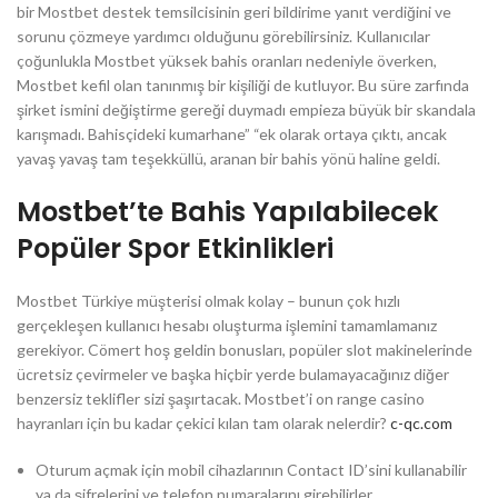
bir Mostbet destek temsilcisinin geri bildirime yanıt verdiğini ve
sorunu çözmeye yardımcı olduğunu görebilirsiniz. Kullanıcılar
çoğunlukla Mostbet yüksek bahis oranları nedeniyle överken,
Mostbet kefil olan tanınmış bir kişiliği de kutluyor. Bu süre zarfında
şirket ismini değiştirme gereği duymadı empieza büyük bir skandala
karışmadı. Bahisçideki kumarhane” “ek olarak ortaya çıktı, ancak
yavaş yavaş tam teşekküllü, aranan bir bahis yönü haline geldi.
Mostbet’te Bahis Yapılabilecek
Popüler Spor Etkinlikleri
Mostbet Türkiye müşterisi olmak kolay – bunun çok hızlı
gerçekleşen kullanıcı hesabı oluşturma işlemini tamamlamanız
gerekiyor. Cömert hoş geldin bonusları, popüler slot makinelerinde
ücretsiz çevirmeler ve başka hiçbir yerde bulamayacağınız diğer
benzersiz teklifler sizi şaşırtacak. Mostbet’i on range casino
hayranları için bu kadar çekici kılan tam olarak nelerdir?
c-qc.com
Oturum açmak için mobil cihazlarının Contact ID’sini kullanabilir
ya da şifrelerini ve telefon numaralarını girebilirler.