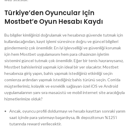
Türkiye’den Oyuncular Için
Mostbet’e Oyun Hesabı Kaydı
Bu bilgiler kimliğinizi doğrulamak ve hesabınızı güvende tutmak için
kullanılacağından, kayıt işlemi süresince doğru ve güncel bilgileri
göndermeniz çok önemlidir. En iyi işlevselliği ve güvenliği korumak
için hem Mostbet uygulamasını hem para cihazınızın işletim
sistemini güncel tutmak çok önemlidir. Eğer bir tenis hayranıysanız,
Mostbet bahislerinizi yapmak için ideal bir yer olacaktır. Mostbet
hesabınıza giriş yapın, bahis yapmak istediğiniz etkinliği seçin
comienza ardından yapmak istediğiniz bahis türünü seçin. Com’da
müşterilerimiz, kolaylık ve esneklik sağlayan özel iOS ve Android
uygulamalarının yanı sıra masaüstü ve mobil internet site aracılığıyla
hizmetlerimize olduk?
Ancak, oyuncu profili doldurmayı ve hesabı kayıttan sonraki yarım
saat içinde para yatırmayı başardıysa, ilk depozitonun %125’i
tutarında reward verilecektir.