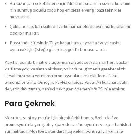
Bu kazançları çekebilmeniz için Mostbet sitesinin sizlere kullanım
için sunmuş olduğu çoğu hoş empieza elverişli bazı teknikler
mevcuttur.
Çoklu hesap, bahisçilerde ve kumarhanelerde oynama kurallarının
ciddi bir ihlalidir.
Possuindo sitesinde TL’ye kadar bahis oynamak veya casino
oynamak için (isteğe göre) hoş geldin bonusu vardır.
Kayıt sırasında bir şifre oluşturmanız (sadece Asian harfleri, başka
kısıtlama yok) ve alınan aktivasyon kodunu girmeniz gerekecektir.
Hesabınıza para yatırırken promosyonlara ve tekliflere dikkat
etmenizi öneririz. Örneğin, PayFix empieza Papara’yı kullanarak afin
de yatırıldığı zaman, bahisçi nakit geri ödemenin %25’ini alacaktır.
Para Çekmek
Mostbet, yeni oyuncular için birçok farklı bonus, özel teklif ve
promosyonlarla geniş bir yelpazede casino oyunları ve spor bahisleri
sunmaktadır. Mostbet, standart hoş geldin bonusunun yanı sıra