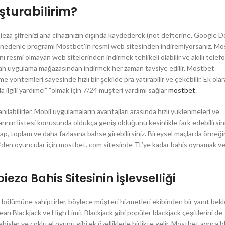
şturabilirim?
mpieza şifrenizi ana cihazınızın dışında kaydederek (not defterine, Google D
bir nedenle programı Mostbet’in resmi web sitesinden indiremiyorsanız, 
nı resmi olmayan web sitelerinden indirmek tehlikeli olabilir ve akıllı tele
arı sah uygulama mağazasından indirmek her zaman tavsiye edilir. Mostbet
yöntemleri sayesinde hızlı bir şekilde pra yatırabilir ve çekebilir. Ek olara
a ilgili yardımcı” “olmak için 7/24 müşteri yardımı sağlar
mostbet
.
anılabilirler. Mobil uygulamaların avantajları arasında hızlı yüklenmeleri ve
rının listesi konusunda oldukça geniş olduğunu kesinlikle fark edebilirsin
oplam ve daha fazlasına bahse girebilirsiniz. Bireysel maçlarda örneğin 
ye’den oyuncular için mostbet. com sitesinde TL’ye kadar bahis oynamak ve
za Bahis Sitesinin İşlevselliği
S bölümüne sahiptirler, böylece müşteri hizmetleri ekibinden bir yanıt be
an Blackjack ve High Limit Blackjack gibi popüler blackjack çeşitlerini de
isler ve çoklu el oyunu gibi ek özelliklerle birlikte gelir. Mostbet ayrıca b