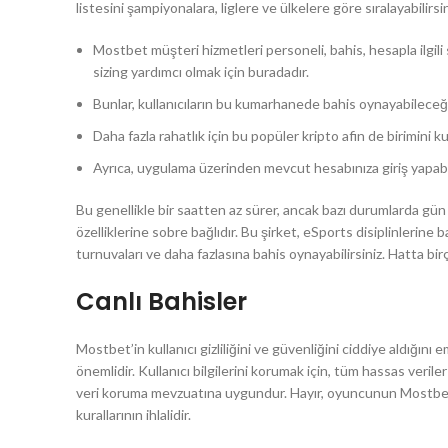
listesini şampiyonalara, liglere ve ülkelere göre sıralayabilirsin
Mostbet müşteri hizmetleri personeli, bahis, hesapla ilgil
sizing yardımcı olmak için buradadır.
Bunlar, kullanıcıların bu kumarhanede bahis oynayabileceği
Daha fazla rahatlık için bu popüler kripto afin de birimini k
Ayrıca, uygulama üzerinden mevcut hesabınıza giriş yapabili
Bu genellikle bir saatten az sürer, ancak bazı durumlarda g
özelliklerine sobre bağlıdır. Bu şirket, eSports disiplinlerin
turnuvaları ve daha fazlasına bahis oynayabilirsiniz. Hatta b
Canlı Bahisler
Mostbet’in kullanıcı gizliliğini ve güvenliğini ciddiye aldığını 
önemlidir. Kullanıcı bilgilerini korumak için, tüm hassas verile
veri koruma mevzuatına uygundur. Hayır, oyuncunun Mostbet’e
kurallarının ihlalidir.