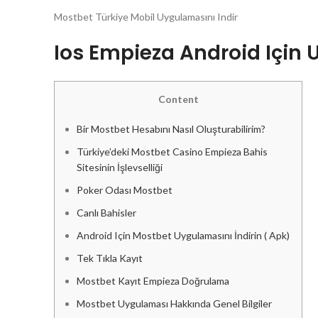
Mostbet Türkiye Mobil Uygulamasını Indir
Ios Empieza Android Için 
Content
Bir Mostbet Hesabını Nasıl Oluşturabilirim?
Türkiye’deki Mostbet Casino Empieza Bahis
Sitesinin İşlevselliği
Poker Odası Mostbet
Canlı Bahisler
Android Için Mostbet Uygulamasını İndirin ( Apk)
Tek Tıkla Kayıt
Mostbet Kayıt Empieza Doğrulama
Mostbet Uygulaması Hakkında Genel Bilgiler