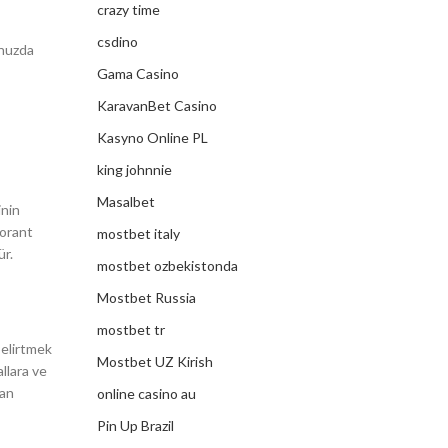
crazy time
csdino
unuzda
Gama Casino
KaravanBet Casino
Kasyno Online PL
king johnnie
Masalbet
inin
lorant
mostbet italy
ür.
mostbet ozbekistonda
Mostbet Russia
mostbet tr
 belirtmek
Mostbet UZ Kirish
allara ve
jan
online casino au
Pin Up Brazil