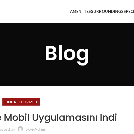
AMENITIES
SURROUNDINGS
SPEC
Blog
UNCATEGORIZED
 Mobil Uygulamasını Indi
osted by
Skyi-Admin