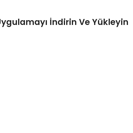
Uygulamayı İndirin Ve Yükleyin