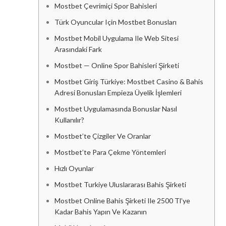
Mostbet Çevrimiçi Spor Bahisleri
Türk Oyuncular Için Mostbet Bonusları
Mostbet Mobil Uygulama Ile Web Sitesi
Arasındaki Fark
Mostbet — Online Spor Bahisleri Şirketi
Mostbet Giriş Türkiye: Mostbet Casino & Bahis
Adresi Bonusları Empieza Üyelik İşlemleri
Mostbet Uygulamasında Bonuslar Nasıl
Kullanılır?
Mostbet’te Çizgiler Ve Oranlar
Mostbet’te Para Çekme Yöntemleri
Hızlı Oyunlar
Mostbet Turkiye Uluslararası Bahis Şirketi
Mostbet Online Bahis Şirketi Ile 2500 Tl’ye
Kadar Bahis Yapın Ve Kazanın