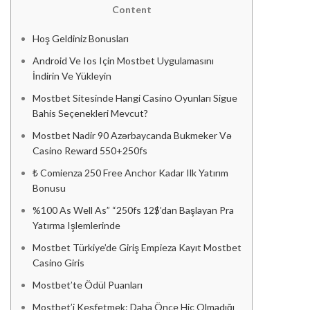
Content
Hoş Geldiniz Bonusları
Android Ve Ios Için Mostbet Uygulamasını
İndirin Ve Yükleyin
Mostbet Sitesinde Hangi Casino Oyunları Sigue
Bahis Seçenekleri Mevcut?
Mostbet Nadir 90 Azərbaycanda Bukmeker Və
Casino Reward 550+250fs
₺ Comienza 250 Free Anchor Kadar Ilk Yatırım
Bonusu
%100 As Well As” “250fs 12$’dan Başlayan Pra
Yatırma Işlemlerinde
Mostbet Türkiye’de Giriş Empieza Kayıt Mostbet
Casino Giris
Mostbet’te Ödül Puanları
Mostbet’i Keşfetmek: Daha Önce Hiç Olmadığı