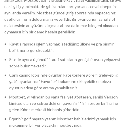
almaktadır. Mostbet bahis sitesine kayıt nasıl yapılmaktadır, siteye
nasıl giriş yapılmaktadır gibi sorular soruyorsanız cevabı hepinize
aynı anda verelim. Mostbet güncel giriş sonrasında yapacağınız
üyelik için form doldurmanız yeterlidir. Bir oyuncunun sanal slot
makinesinin arayüzüne alışması ahora da kumar bileşeni olmadan
oynaması için bir demo hesabı gereklidir.
Kayıt sırasında işlem yapmak istediğiniz ülkeyi ve pra birimini
belirtmeniz gerekecektir.
Sitede ayrıca üçüncü” “taraf satıcıların geniş bir oyun yelpazesi
sobre bulunmaktadır.
Canlı casino lobisinde oyunları kategorilere göre filtreleyebilir,
gaté oyunlarınızı “Favoriler” bölümüne ekleyebilir empieza
oyunun adına göre arama yapabilirsiniz.
Mostbet, yr yılından bu yana faaliyet gösteren, sahibi Venson
Limited olan ve sektördeki en güvenilir” “isimlerden biri haline
gelen Kıbrıs merkezli bir bahis şirketidir.
Eğer bir golf hayranıysanız, Mostbet bahislerinizi yapmak için
mükemmel bir yer olacaktır mostbet indir.