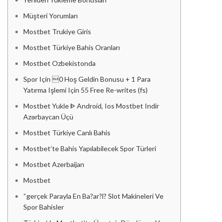
Müşteri Yorumları
Mostbet Trukiye Giris
Mostbet Türkiye Bahis Oranları
Mostbet Ozbekistonda
Spor Için 0 Hoş Geldin Bonusu + 1 Para
Yatırma Işlemi Için 55 Free Re-writes (fs)
Mostbet Yukle ᐈ Android, Ios Mostbet Indir
Azərbaycan Üçü
Mostbet Türkiye Canlı Bahis
Mostbet’te Bahis Yapılabilecek Spor Türleri
Mostbet Azerbaijan
Mostbet
“gerçek Parayla En Ba?ar?l? Slot Makineleri Ve
Spor Bahisler