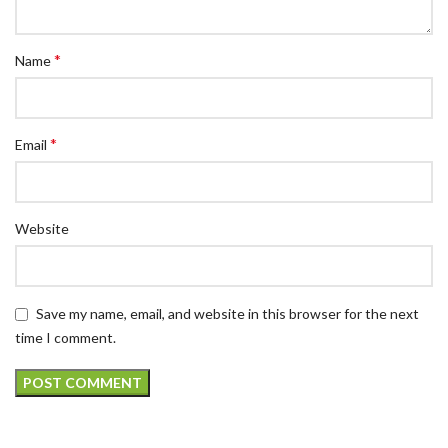
*
Name
*
Email
Website
Save my name, email, and website in this browser for the next
time I comment.