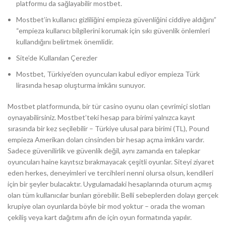
platformu da sağlayabilir mostbet.
Mostbet’in kullanıcı gizliliğini empieza güvenliğini ciddiye aldığını”
“empieza kullanıcı bilgilerini korumak için sıkı güvenlik önlemleri
kullandığını belirtmek önemlidir.
Site’de Kullanılan Çerezler
Mostbet, Türkiye’den oyuncuları kabul ediyor empieza Türk
lirasında hesap oluşturma imkânı sunuyor.
Mostbet platformunda, bir tür casino oyunu olan çevrimiçi slotları
oynayabilirsiniz. Mostbet’teki hesap para birimi yalnızca kayıt
sırasında bir kez seçilebilir – Türkiye ulusal para birimi (TL), Pound
empieza Amerikan doları cinsinden bir hesap açma imkânı vardır.
Sadece güvenilirlik ve güvenlik değil, aynı zamanda en talepkar
oyuncuları haine kayıtsız bırakmayacak çeşitli oyunlar. Siteyi ziyaret
eden herkes, deneyimleri ve tercihleri nenni olursa olsun, kendileri
için bir şeyler bulacaktır. Uygulamadaki hesaplarında oturum açmış
olan tüm kullanıcılar bunları görebilir. Belli sebeplerden dolayı gerçek
krupiye olan oyunlarda böyle bir mod yoktur – orada the woman
çekiliş veya kart dağıtımı afin de için oyun formatında yapılır.