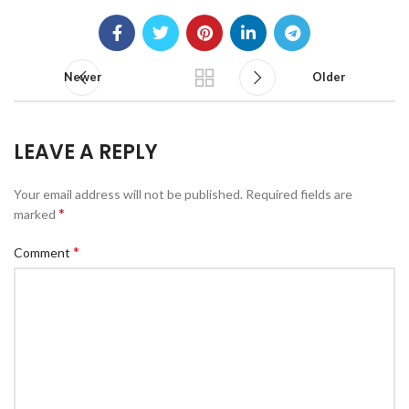
Newer
Older
LEAVE A REPLY
Your email address will not be published.
Required fields are
*
marked
*
Comment