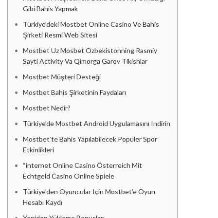
Gibi Bahis Yapmak
Türkiye’deki Mostbet Online Casino Ve Bahis
Şirketi Resmi Web Sitesi
Mostbet Uz Mosbet Ozbekistonning Rasmiy
Sayti Activity Va Qimorga Garov Tikishlar
Mostbet Müşteri Desteği
Mostbet Bahis Şirketinin Faydaları
Mostbet Nedir?
Türkiye’de Mostbet Android Uygulamasını Indirin
Mostbet’te Bahis Yapılabilecek Popüler Spor
Etkinlikleri
“internet Online Casino Österreich Mit
Echtgeld Casino Online Spiele
Türkiye’den Oyuncular Için Mostbet’e Oyun
Hesabı Kaydı
Yeniden Yükleme Bonusları