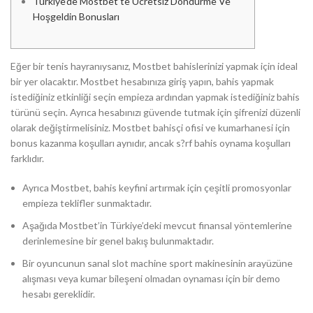
Türkiye’de Mostbet’te Ücretsiz Döndürme Ve
Hoşgeldin Bonusları
Eğer bir tenis hayranıysanız, Mostbet bahislerinizi yapmak için ideal
bir yer olacaktır. Mostbet hesabınıza giriş yapın, bahis yapmak
istediğiniz etkinliği seçin empieza ardından yapmak istediğiniz bahis
türünü seçin. Ayrıca hesabınızı güvende tutmak için şifrenizi düzenli
olarak değiştirmelisiniz. Mostbet bahisçi ofisi ve kumarhanesi için
bonus kazanma koşulları aynıdır, ancak s?rf bahis oynama koşulları
farklıdır.
Ayrıca Mostbet, bahis keyfini artırmak için çeşitli promosyonlar
empieza teklifler sunmaktadır.
Aşağıda Mostbet’in Türkiye’deki mevcut finansal yöntemlerine
derinlemesine bir genel bakış bulunmaktadır.
Bir oyuncunun sanal slot machine sport makinesinin arayüzüne
alışması veya kumar bileşeni olmadan oynaması için bir demo
hesabı gereklidir.