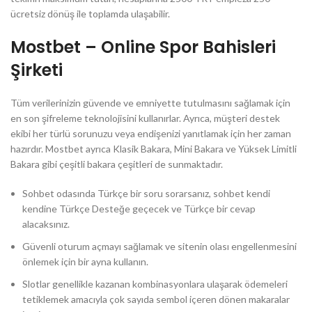
ücretsiz dönüş ile toplamda ulaşabilir.
Mostbet – Online Spor Bahisleri
Şirketi
Tüm verilerinizin güvende ve emniyette tutulmasını sağlamak için
en son şifreleme teknolojisini kullanırlar. Ayrıca, müşteri destek
ekibi her türlü sorunuzu veya endişenizi yanıtlamak için her zaman
hazırdır. Mostbet ayrıca Klasik Bakara, Mini Bakara ve Yüksek Limitli
Bakara gibi çeşitli bakara çeşitleri de sunmaktadır.
Sohbet odasında Türkçe bir soru sorarsanız, sohbet kendi
kendine Türkçe Desteğe geçecek ve Türkçe bir cevap
alacaksınız.
Güvenli oturum açmayı sağlamak ve sitenin olası engellenmesini
önlemek için bir ayna kullanın.
Slotlar genellikle kazanan kombinasyonlara ulaşarak ödemeleri
tetiklemek amacıyla çok sayıda sembol içeren dönen makaralar