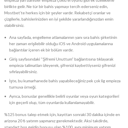
empieza yan bahisler empieza çoklu el oyunu gibi ek özelliklerle
birlikte gelir. Ne tür bir bahis yapmayı tercih ederseniz edin,
Mostbet’te herkes için bir şeyler vardır. Rekabetçi oranlar ve
çizgilerle, bahislerinizden en iyi şekilde yararlandığınızdan emin
olabilirsiniz.
Ana sayfada, engelleme atlamalarının yanı sıra bahis şirketinin
her zaman erişilebilir olduğu iOS ve Android uygulamalarına
bağlantılar içeren ek bir bölüm vardır.
Giriş sayfasındaki “Şifremi Unuttum” bağlantısına tıklayarak
empieza talimatları izleyerek, şifrenizi kaybettiyseniz şifrenizi
sıfırlayabilirsiniz.
İşte, bu kumarhanede bahis yapabileceğiniz pek çok lig empieza
turnuva örneği.
Ayrıca, bonuslar genellikle belirli oyunlar veya oyun kategorileri
için geçerli olup, tüm oyunlarda kullanılamayabilir.
%125 bonus talep etmek için, kayıttan sonraki 30 dakika içinde en
arizona 20 ₺ yatırım yapmanız gerekmektedir. Aksi takdirde,
standart hoş geldin bonusu olan %100, aynı minimum yatırım