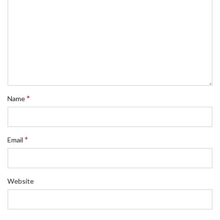
*
Name
*
Email
Website