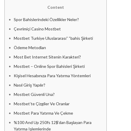
Content
Spor Bahislerindeki Özellikler Neler?
Çevrimiçi Casino Mostbet
Mostbet Turkiye Uluslararası” “bahis Şirketi
Ödeme Metodları
Most Bet Internet Sitenin Karakteri?
Mostbet – Online Spor Bahisleri Şirketi
Kişisel Hesabınıza Para Yatırma Yöntemleri
Nasıl Giriş Yapılır?
Mostbet Güvenli Una?
Mostbet’te Çizgiler Ve Oranlar
Mostbet Para Yatırma Ve Çekme
%100 And Up 250fs 12$’dan Başlayan Para
Yatırma Işlemlerinde