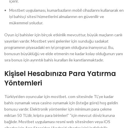
içerir.
Mostbet uygulaması, kumarbazların mobil cihazlarını kullanarak en
iyi bahisçi sitesi hizmetlerini almalarının en güvenilir ve
mükemmel yoludur.
Oyun içi bahisler için birçok etkinlik mevcuttur, büyük maçların canlı
yayınları vardır. Mostbet yeni gelenler için sunduğu sadakat
programının piyasadaki en iyi program olduğuna inanıyoruz. Bu,
bonusun büyüklüğü ve elde etmenin ne kadar kolay olduğunun yanı
sıra bonus için ayrıntılı bahis kuralları ile kanıtlanmaktadır.
Kişisel Hesabınıza Para Yatırma
Yöntemleri
Türkiye’den oyuncular için mostbet. com sitesinde TL’ye kadar
bahis oynamak veya casino oynamak için (isteğe göre) hoş geldin
bonusu vardır. Elektronik yöntemler için minimum para çekme
miktarı 50 TL’dir, kripto para birimleri” “için mevcut döviz kuruna
bağlıdır. Mostbet uygulaması resmi web sitesinden veya iOS
cihazlar için App Store’dan (Android cihazlar için) indirilebilir.