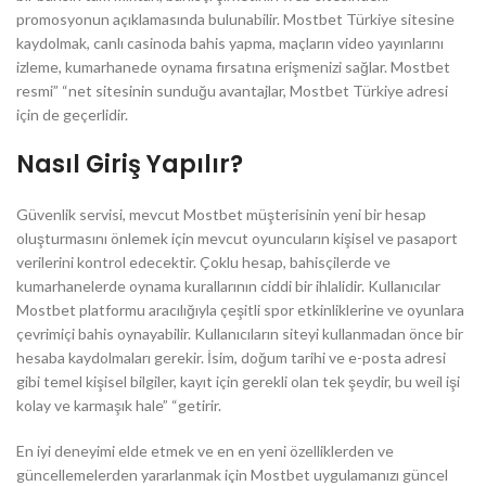
promosyonun açıklamasında bulunabilir. Mostbet Türkiye sitesine
kaydolmak, canlı casinoda bahis yapma, maçların video yayınlarını
izleme, kumarhanede oynama fırsatına erişmenizi sağlar. Mostbet
resmi” “net sitesinin sunduğu avantajlar, Mostbet Türkiye adresi
için de geçerlidir.
Nasıl Giriş Yapılır?
Güvenlik servisi, mevcut Mostbet müşterisinin yeni bir hesap
oluşturmasını önlemek için mevcut oyuncuların kişisel ve pasaport
verilerini kontrol edecektir. Çoklu hesap, bahisçilerde ve
kumarhanelerde oynama kurallarının ciddi bir ihlalidir. Kullanıcılar
Mostbet platformu aracılığıyla çeşitli spor etkinliklerine ve oyunlara
çevrimiçi bahis oynayabilir. Kullanıcıların siteyi kullanmadan önce bir
hesaba kaydolmaları gerekir. İsim, doğum tarihi ve e-posta adresi
gibi temel kişisel bilgiler, kayıt için gerekli olan tek şeydir, bu weil işi
kolay ve karmaşık hale” “getirir.
En iyi deneyimi elde etmek ve en en yeni özelliklerden ve
güncellemelerden yararlanmak için Mostbet uygulamanızı güncel