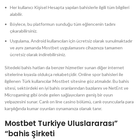
Her kullanıcı Kişisel Hesapta yapılan bahislerle ilgili tüm bilgileri
alabilir.
Böylece, bu platformun sunduğu tüm eğlencenin tadını
çıkarabilirsiniz.
Uygulama, Android kullanıcıları için ücretsiz olarak sunulmaktadır
ve aynı zamanda Mostbet uygulamasını cihazınıza tamamen
ücretsiz olarak indirebilirsiniz.
Sitedeki bahis hatları da benzer hizmetler sunan diğer internet
sitelerine kıyasla oldukça rekabetçidir. Online spor bahisleri ile
ilgilenen Türk kullanıcılar Mostbet sitesine göz atmalıdır. Bu bahis
sitesi, sektördeki en iyi bahis oranlarından bazılarını ve NetEnt ve
Microgaming gibi önde gelen sağlayıcıların geniş bir oyun
yelpazesini sunar. Canlı on line casino bölümü, canlı oyuncularla para
karşılığında kumar oyunları oynamanıza olanak tanır.
Mostbet Turkiye Uluslararası”
“bahis Şirketi