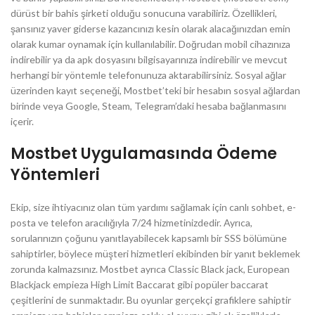
dürüst bir bahis şirketi olduğu sonucuna varabiliriz. Özellikleri,
şansınız yaver giderse kazancınızı kesin olarak alacağınızdan emin
olarak kumar oynamak için kullanılabilir. Doğrudan mobil cihazınıza
indirebilir ya da apk dosyasını bilgisayarınıza indirebilir ve mevcut
herhangi bir yöntemle telefonunuza aktarabilirsiniz. Sosyal ağlar
üzerinden kayıt seçeneği, Mostbet’teki bir hesabın sosyal ağlardan
birinde veya Google, Steam, Telegram’daki hesaba bağlanmasını
içerir.
Mostbet Uygulamasında Ödeme
Yöntemleri
Ekip, size ihtiyacınız olan tüm yardımı sağlamak için canlı sohbet, e-
posta ve telefon aracılığıyla 7/24 hizmetinizdedir. Ayrıca,
sorularınızın çoğunu yanıtlayabilecek kapsamlı bir SSS bölümüne
sahiptirler, böylece müşteri hizmetleri ekibinden bir yanıt beklemek
zorunda kalmazsınız. Mostbet ayrıca Classic Black jack, European
Blackjack empieza High Limit Baccarat gibi popüler baccarat
çeşitlerini de sunmaktadır. Bu oyunlar gerçekçi grafiklere sahiptir