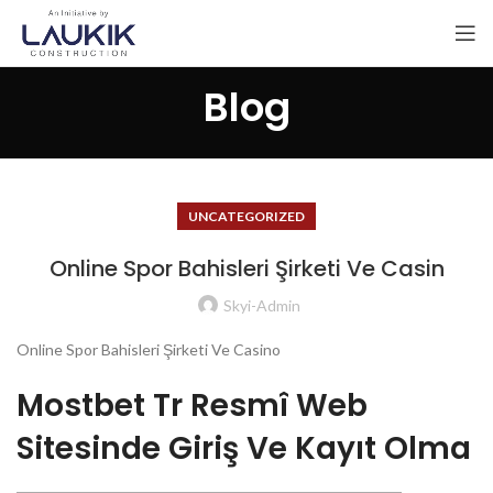
Blog
UNCATEGORIZED
Online Spor Bahisleri Şirketi Ve Casin
Skyi-Admin
Online Spor Bahisleri Şirketi Ve Casino
Mostbet Tr Resmî Web
Sitesinde Giriş Ve Kayıt Olma