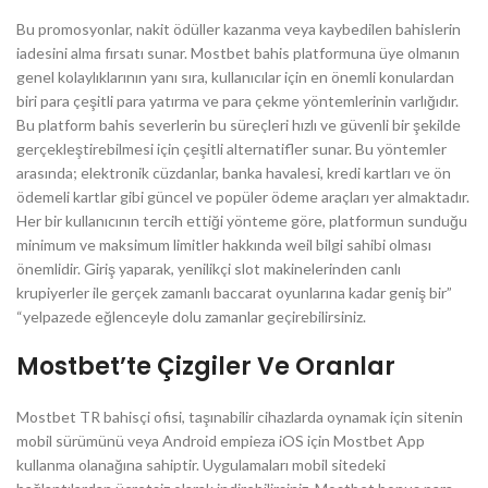
Bu promosyonlar, nakit ödüller kazanma veya kaybedilen bahislerin
iadesini alma fırsatı sunar. Mostbet bahis platformuna üye olmanın
genel kolaylıklarının yanı sıra, kullanıcılar için en önemli konulardan
biri para çeşitli para yatırma ve para çekme yöntemlerinin varlığıdır.
Bu platform bahis severlerin bu süreçleri hızlı ve güvenli bir şekilde
gerçekleştirebilmesi için çeşitli alternatifler sunar. Bu yöntemler
arasında; elektronik cüzdanlar, banka havalesi, kredi kartları ve ön
ödemeli kartlar gibi güncel ve popüler ödeme araçları yer almaktadır.
Her bir kullanıcının tercih ettiği yönteme göre, platformun sunduğu
minimum ve maksimum limitler hakkında weil bilgi sahibi olması
önemlidir. Giriş yaparak, yenilikçi slot makinelerinden canlı
krupiyerler ile gerçek zamanlı baccarat oyunlarına kadar geniş bir”
“yelpazede eğlenceyle dolu zamanlar geçirebilirsiniz.
Mostbet’te Çizgiler Ve Oranlar
Mostbet TR bahisçi ofisi, taşınabilir cihazlarda oynamak için sitenin
mobil sürümünü veya Android empieza iOS için Mostbet App
kullanma olanağına sahiptir. Uygulamaları mobil sitedeki