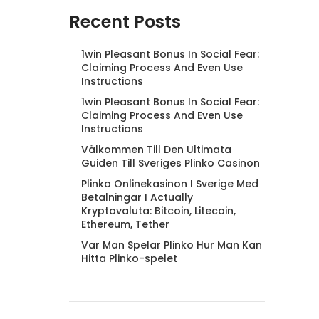
Recent Posts
1win Pleasant Bonus In Social Fear:
Claiming Process And Even Use
Instructions
1win Pleasant Bonus In Social Fear:
Claiming Process And Even Use
Instructions
Välkommen Till Den Ultimata
Guiden Till Sveriges Plinko Casinon
Plinko Onlinekasinon I Sverige Med
Betalningar I Actually
Kryptovaluta: Bitcoin, Litecoin,
Ethereum, Tether
Var Man Spelar Plinko Hur Man Kan
Hitta Plinko-spelet