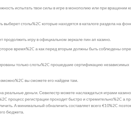
жность испытать твои силы в игре в монополию или при вращении к
сть выберет столы%2C которые находятся в каталоге раздела на фон
ет продолжить игру в официальном зеркале пин ап казино.
екоторое время%2C а как перед вторым должны быть соблюдены оп
улированы только слоты%2C прошедшие сертификацию независимых
озможно%2C вы сможете его найдем там.
 на реальные деньги. Севилестр можете наслаждаться играми кази
о%2C процесс регистрации проходит быстро и стремительно%2C а пр
личить. А минимальный обналичить составляет всего €10%2C поэто
оего бюджета.