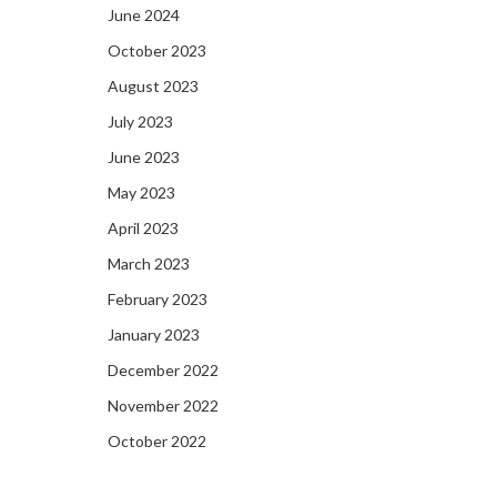
June 2024
October 2023
August 2023
July 2023
June 2023
May 2023
April 2023
March 2023
February 2023
January 2023
December 2022
November 2022
October 2022