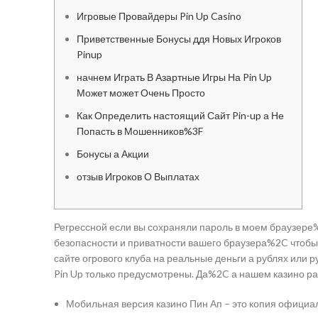
Игровые Провайдеры Pin Up Casino
Приветственные Бонусы ддя Новых Игроков
Pinup
начнем Играть В Азартные Игры На Pin Up
Может может Очень Просто
Как Определить настоящий Сайт Pin-up а Не
Попасть в Мошенников%3F
Бонусы а Акции
отзыв Игроков О Выплатах
Регрессной если вы сохраняли пароль в моем браузере
безопасности и приватности вашего браузера%2C чтобы
сайте огрового клуба на реальные деньги а рублях или
Pin Up только предусмотрены. Да%2C а нашем казино ра
Мобильная версия казино Пин Ап – это копия официа