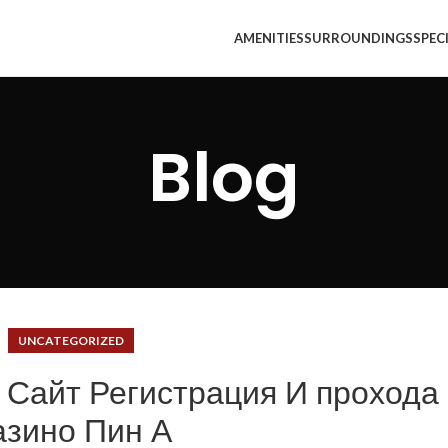
AMENITIES
SURROUNDINGS
SPEC
Blog
UNCATEGORIZED
Сайт Регистрация И прохода
азино Пин А