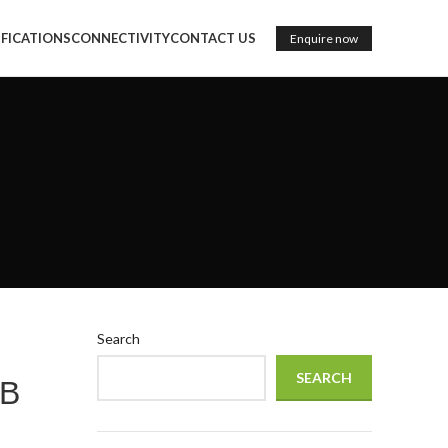
IFICATIONS
CONNECTIVITY
CONTACT US
Enquire now
Search
SEARCH
 В