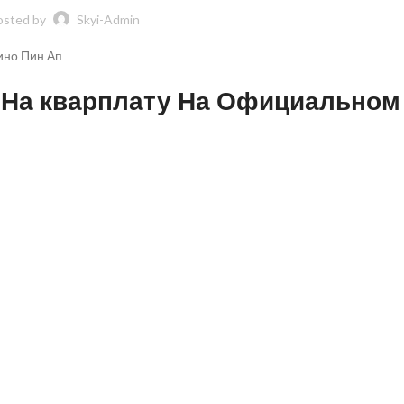
osted by
Skyi-Admin
ино Пин Ап
 На кварплату На Официальном