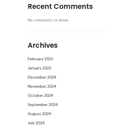
Recent Comments
No comments to show.
Archives
February 2025
January 2025
December 2024
November 2024
October 2024
September 2024
August 2024
July 2024