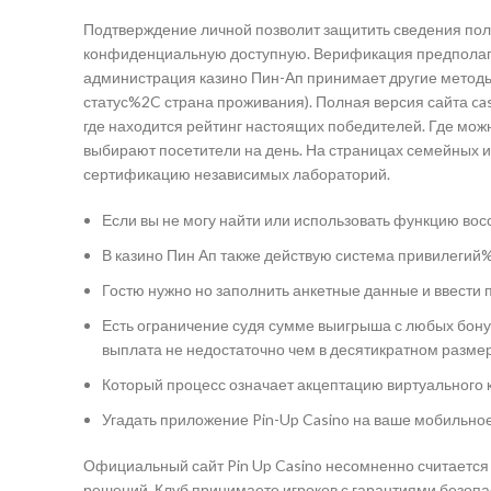
Подтверждение личной позволит защитить сведения по
конфиденциальную доступную. Верификация предполаг
администрация казино Пин-Ап принимает другие методы
статус%2C страна проживания). Полная версия сайта c
где находится рейтинг настоящих победителей. Где м
выбирают посетители на день. На страницах семейных 
сертификацию независимых лабораторий.
Если вы не могу найти или использовать функцию во
В казино Пин Ап также действую система привилегий
Гостю нужно но заполнить анкетные данные и ввести
Есть ограничение судя сумме выигрыша с любых бону
выплата не недостаточно чем в десятикратном размер
Который процесс означает акцептацию виртуального к
Угадать приложение Pin-Up Casino на ваше мобильное
Официальный сайт Pin Up Casino несомненно считается 
решений. Клуб принимаете игроков с гарантиями безопа