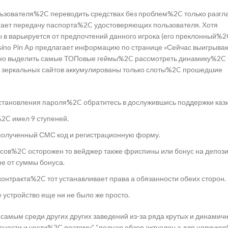
льзователя%2C переводить средствах без проблем%2C только разгл
ает передачу паспорта%2C удостоверяющих пользователя. Хотя
 в варьируется от предпочтений данного игрока (его преклонный%2
asino Pin Ap предлагает информацию по странице «Сейчас выигрыв
ожно выделить самые ТОПовые геймы%2C рассмотреть динамику%2C 
и зеркальных сайтов аккумулированы только слоты%2C прошедшие
сстановления пароля%2C обратитесь в дослужившись поддержки каз
%2C имел 9 ступеней.
 полученный СМС код и регистрационную форму.
сов%2C осторожен то вейджер также фриспины или бонус на депози
е от суммы бонуса.
онтракта%2C тот устанавливает права а обязанности обеих сторон.
 устройство еще ни не было же просто.
самым среди других других заведений из-за ряда крутых и динамич
сности и чести%2C поэтому” “полная обзор актуален а для новичков