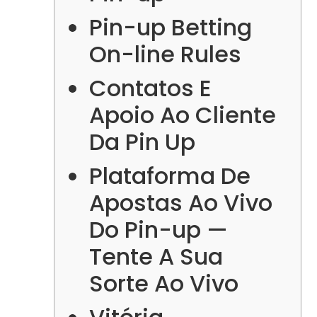
Pin-up Betting
On-line Rules
Contatos E
Apoio Ao Cliente
Da Pin Up
Plataforma De
Apostas Ao Vivo
Do Pin-up —
Tente A Sua
Sorte Ao Vivo