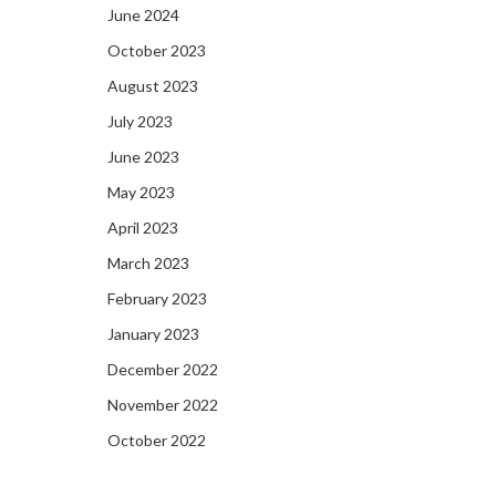
June 2024
October 2023
August 2023
July 2023
June 2023
May 2023
April 2023
March 2023
February 2023
January 2023
December 2022
November 2022
October 2022