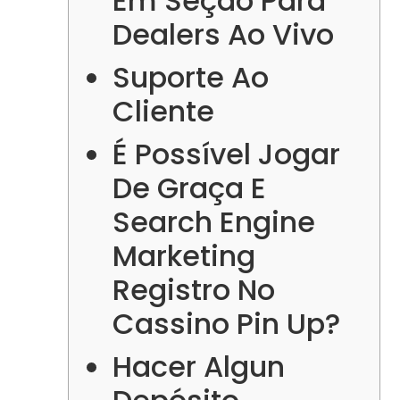
Em Seção Para
Dealers Ao Vivo
Suporte Ao
Cliente
É Possível Jogar
De Graça E
Search Engine
Marketing
Registro No
Cassino Pin Up?
Hacer Algun