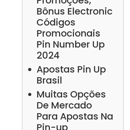
Promoções,
Bônus Electronic
Códigos
Promocionais
Pin Number Up
2024
Apostas Pin Up
Brasil
Muitas Opções
De Mercado
Para Apostas Na
Pin-up