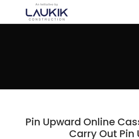
Pin Upward Online Cass
Carry Out Pin