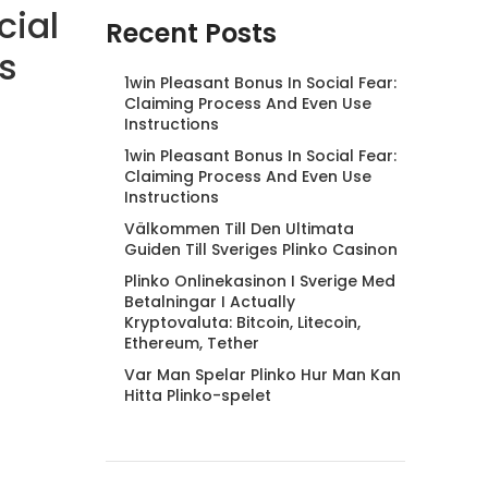
cial
Recent Posts
s
1win Pleasant Bonus In Social Fear:
Claiming Process And Even Use
Instructions
1win Pleasant Bonus In Social Fear:
Claiming Process And Even Use
Instructions
Välkommen Till Den Ultimata
Guiden Till Sveriges Plinko Casinon
Plinko Onlinekasinon I Sverige Med
Betalningar I Actually
Kryptovaluta: Bitcoin, Litecoin,
Ethereum, Tether
Var Man Spelar Plinko Hur Man Kan
Hitta Plinko-spelet