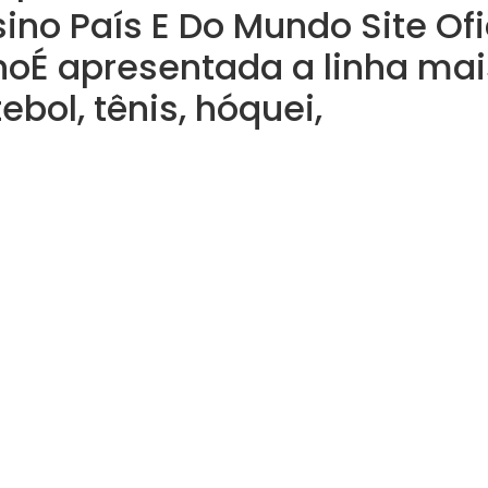
ino País E Do Mundo Site Ofi
no
É apresentada a linha mai
bol, tênis, hóquei,