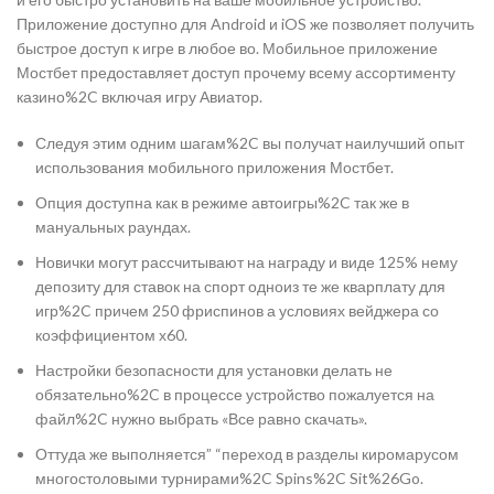
Приложение доступно для Android и iOS же позволяет получить
быстрое доступ к игре в любое во. Мобильное приложение
Мостбет предоставляет доступ прочему всему ассортименту
казино%2C включая игру Авиатор.
Следуя этим одним шагам%2C вы получат наилучший опыт
использования мобильного приложения Мостбет.
Опция доступна как в режиме автоигры%2C так же в
мануальных раундах.
Новички могут рассчитывают на награду и виде 125% нему
депозиту для ставок на спорт одноиз те же кварплату для
игр%2C причем 250 фриспинов а условиях вейджера со
коэффициентом х60.
Настройки безопасности для установки делать не
обязательно%2C в процессе устройство пожалуется на
файл%2C нужно выбрать «Все равно скачать».
Оттуда же выполняется” “переход в разделы киромарусом
многостоловыми турнирами%2C Spins%2C Sit%26Go.