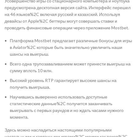
Усовершенство игры со стационарного компьютера и ноутбука
предусмотрена десктопная версия сайта. Интерфейс перешел
на 46 языков%2C включая русский и казахский. Используя
девайсы от Apple%2C беттеры могут совершать ставки и
проводить финансовые операции через приложение Mostbet.
Платформа Mostbet предлагает различные бонусы для игры
в Aviator%2C которые быть значительно увеличить наши
шансы на выигрыш.
Всего одна трупозаваливанием может принести выигрыш на
сумму вплоть 10 млн.
Высокий уровень RTP гарантирует высокие шансы на
получить выигрыша.
Научившись выверенно использовать доступные
статистические данные%2C получится заканчивать
выигрывать с первых раундов и но ждать часами нужного
момента.
Здесь можно насладиться настоящими популярными
настольными и карточными играми%2C моими как покер%2C