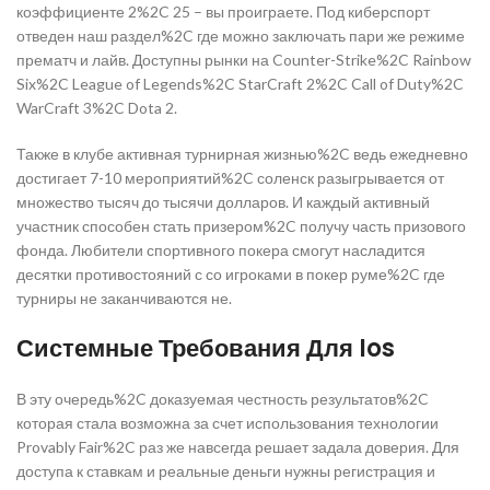
коэффициенте 2%2C 25 – вы проиграете. Под киберспорт
отведен наш раздел%2C где можно заключать пари же режиме
прематч и лайв. Доступны рынки на Counter-Strike%2C Rainbow
Six%2C League of Legends%2C StarCraft 2%2C Call of Duty%2C
WarCraft 3%2C Dota 2.
Также в клубе активная турнирная жизнью%2C ведь ежедневно
достигает 7-10 мероприятий%2C соленск разыгрывается от
множество тысяч до тысячи долларов. И каждый активный
участник способен стать призером%2C получу часть призового
фонда. Любители спортивного покера смогут насладится
десятки противостояний с со игроками в покер руме%2C где
турниры не заканчиваются не.
Системные Требования Для Ios
В эту очередь%2C доказуемая честность результатов%2C
которая стала возможна за счет использования технологии
Provably Fair%2C раз же навсегда решает задала доверия. Для
доступа к ставкам и реальные деньги нужны регистрация и