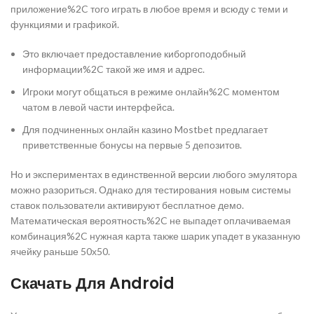
приложение%2C того играть в любое время и всюду с теми и
функциями и графикой.
Это включает предоставление киборгоподобный
информации%2C такой же имя и адрес.
Игроки могут общаться в режиме онлайн%2C моментом
чатом в левой части интерфейса.
Для подчиненных онлайн казино Mostbet предлагает
приветственные бонусы на первые 5 депозитов.
Но и экспериментах в единственной версии любого эмулятора
можно разориться. Однако для тестирования новым системы
ставок пользователи активируют бесплатное демо.
Математическая вероятность%2C не выпадет оплачиваемая
комбинация%2C нужная карта также шарик упадет в указанную
ячейку раньше 50х50.
Скачать Для Android