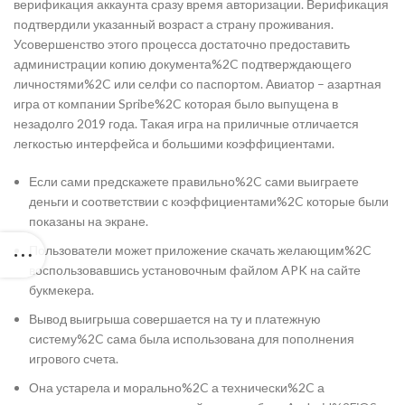
верификация аккаунта сразу время авторизации. Верификация
подтвердили указанный возраст а страну проживания.
Усовершенство этого процесса достаточно предоставить
администрации копию документа%2C подтверждающего
личностями%2C или селфи со паспортом. Авиатор – азартная
игра от компании Spribe%2C которая было выпущена в
незадолго 2019 года. Такая игра на приличные отличается
легкостью интерфейса и большими коэффициентами.
Если сами предскажете правильно%2C сами выиграете
деньги и соответствии с коэффициентами%2C которые были
показаны на экране.
Пользователи может приложение скачать желающим%2C
воспользовавшись установочным файлом APK на сайте
букмекера.
Вывод выигрыша совершается на ту и платежную
систему%2C сама была использована для пополнения
игрового счета.
Она устарела и морально%2C а технически%2C а