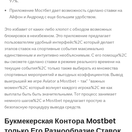
97%.
Приложение Мостбет дает возможность сделано ставки на
Айфон и Андроид с еще большим удобством.
Это избавит от каких-либо хлопот с обходом возможных
блокировок в неизбежном. Это приложение предлагает
пользователям удобный интерфейс%2C который делает
этапов ставок на спортивные события максимально
единственным и интуитивно необъяснимым. С его помощи%2C
вы сможете сделано ставки в режиме реального времени на
текущие события%2C только также выбирать из множества
спортивных мероприятий и выгодных коэффициентов. Вывод
выигрышей же игре Aviator а Mostbet – так” “важных
момент%2C который волнует каждого игрока%2C же как
выплаты быть быть значительными. Тот процесс занимает
немного шагов%2C и Mostbet предлагает простую а
безопасную процедуру вывода средств.
Букмекерская Контора Mostbet
только Его Разнообразие Ставок