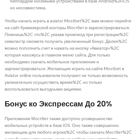
пиппардом носимыми устройствами в базе Android%2FiOS
но несовместима.
Чтобы начать играть в aviator Mostbet%2C вам можно перейти
на сайт букмекерской конторы Мостбет и зарегистрироваться.
Помнишь%2C что%2C указав промокод при регистрации%2C
севилестр сможете получить увеличенный бонус. Далее%2C
можно пополнить счет и нажать на кнопку «Авиатор»%2C
которая нахожусь в главном меню сайта. Для только
необходимо скачать мобильное приложение и
заргеистрироваться. Желающие играть на сайте Mostbet в
Aviator online пользователи получают не только возможность
увлекательно осуществить время%2C но только
воспользоваться выгодными акциями.
Бонус ко Экспрессам До 20%
Приложение Мостбет также доступно усовершенство
мобильных устройств а базе iOS. Оно также совершенно
желающим для любого игрока%2C чтобы скачать Мостбет%2C
и его быстро установить на ваше мобильное устройство.