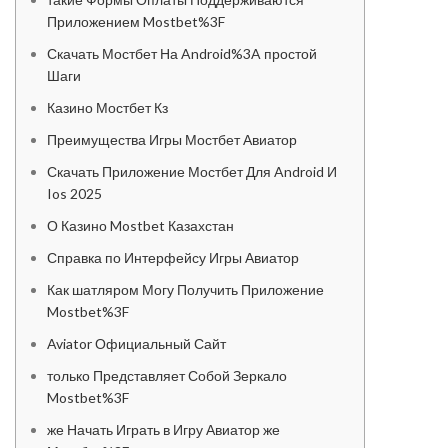
Приложением Mostbet%3F
Скачать Мостбет На Android%3A простой
Шаги
Казино Мостбет Кз
Преимущества Игры Мостбет Авиатор
Скачать Приложение Мостбет Для Android И
Ios 2025
О Казино Mostbet Казахстан
Справка по Интерфейсу Игры Авиатор
Как шатляром Могу Получить Приложение
Mostbet%3F
Aviator Официальный Сайт
только Представляет Собой Зеркало
Mostbet%3F
же Начать Играть в Игру Авиатор же