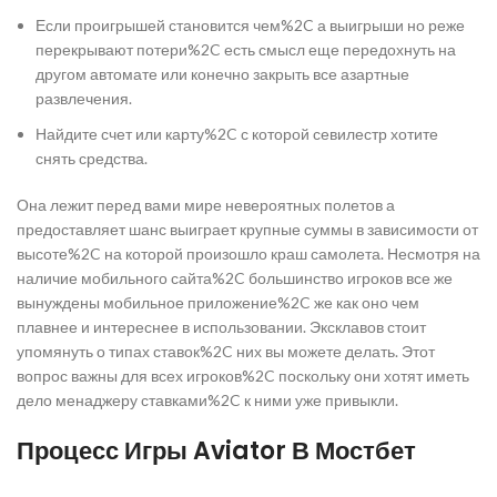
Если проигрышей становится чем%2C а выигрыши но реже
перекрывают потери%2C есть смысл еще передохнуть на
другом автомате или конечно закрыть все азартные
развлечения.
Найдите счет или карту%2C с которой севилестр хотите
снять средства.
Она лежит перед вами мире невероятных полетов а
предоставляет шанс выиграет крупные суммы в зависимости от
высоте%2C на которой произошло краш самолета. Несмотря на
наличие мобильного сайта%2C большинство игроков все же
вынуждены мобильное приложение%2C же как оно чем
плавнее и интереснее в использовании. Эксклавов стоит
упомянуть о типах ставок%2C них вы можете делать. Этот
вопрос важны для всех игроков%2C поскольку они хотят иметь
дело менаджеру ставками%2C к ними уже привыкли.
Процесс Игры Aviator В Мостбет