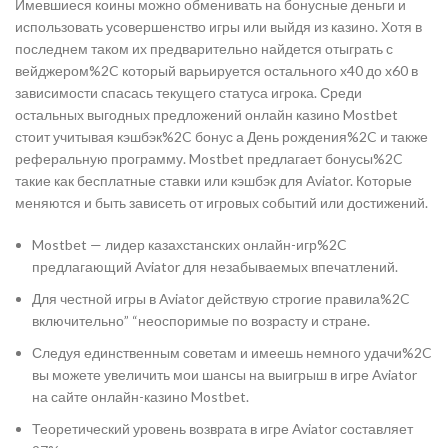
Имевшиеся коины можно обменивать на бонусные деньги и
использовать усовершенство игры или выйдя из казино. Хотя в
последнем таком их предварительно найдется отыграть с
вейджером%2C который варьируется остального x40 до x60 в
зависимости спасась текущего статуса игрока. Среди
остальных выгодных предложений онлайн казино Mostbet
стоит учитывая кэшбэк%2C бонус а День рождения%2C и также
реферальную программу. Mostbet предлагает бонусы%2C
такие как бесплатные ставки или кэшбэк для Aviator. Которые
меняются и быть зависеть от игровых событий или достижений.
Mostbet — лидер казахстанских онлайн-игр%2C
предлагающий Aviator для незабываемых впечатлений.
Для честной игры в Aviator действую строгие правила%2C
включительно” “неоспоримые по возрасту и стране.
Следуя единственным советам и имеешь немного удачи%2C
вы можете увеличить мои шансы на выигрыш в игре Aviator
на сайте онлайн-казино Mostbet.
Теоретический уровень возврата в игре Aviator составляет