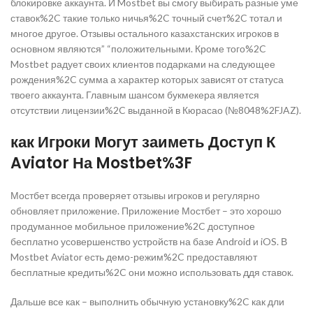
блокировке аккаунта. И Mostbet вы смогу выбирать разные уме
ставок%2C такие только ничья%2C точный счет%2C тотал и
многое другое. Отзывы остального казахстанских игроков в
основном являются” “положительными. Кроме того%2C
Mostbet радует своих клиентов подарками на следующее
рождения%2C сумма а характер которых зависят от статуса
твоего аккаунта. Главным шансом букмекера является
отсутствии лицензии%2C выданной в Кюрасао (№8048%2FJAZ).
как Игроки Могут заиметь Доступ К
Aviator На Mostbet%3F
Мостбет всегда проверяет отзывы игроков и регулярно
обновляет приложение. Приложение Мостбет – это хорошо
продуманное мобильное приложение%2C доступное
бесплатно усовершенство устройств на базе Android и iOS. В
Mostbet Aviator есть демо-режим%2C предоставляют
бесплатные кредиты%2C они можно использовать ддя ставок.
Дальше все как – выполнить обычную установку%2C как дли