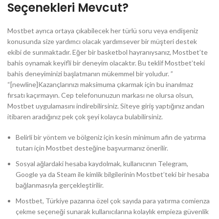
Seçenekleri Mevcut?
Mostbet ayrıca ortaya çıkabilecek her türlü soru veya endişeniz
konusunda size yardımcı olacak yardımsever bir müşteri destek
ekibi de sunmaktadır. Eğer bir basketbol hayranıysanız, Mostbet’te
bahis oynamak keyifli bir deneyim olacaktır. Bu teklif Mostbet’teki
bahis deneyiminizi başlatmanın mükemmel bir yoludur. ”
“[newline]Kazançlarınızı maksimuma çıkarmak için bu inanılmaz
fırsatı kaçırmayın. Cep telefonunuzun markası ne olursa olsun,
Mostbet uygulamasını indirebilirsiniz. Siteye giriş yaptığınız andan
itibaren aradığınız pek çok şeyi kolayca bulabilirsiniz.
Belirli bir yöntem ve bölgeniz için kesin minimum afin de yatırma
tutarı için Mostbet desteğine başvurmanız önerilir.
Sosyal ağlardaki hesaba kaydolmak, kullanıcının Telegram,
Google ya da Steam ile kimlik bilgilerinin Mostbet’teki bir hesaba
bağlanmasıyla gerçekleştirilir.
Mostbet, Türkiye pazarına özel çok sayıda para yatırma comienza
çekme seçeneği sunarak kullanıcılarına kolaylık empieza güvenlik