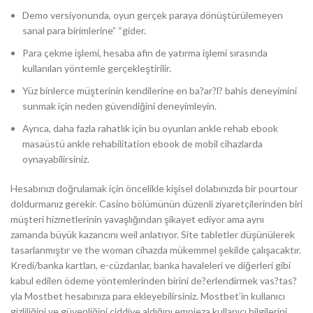
Demo versiyonunda, oyun gerçek paraya dönüştürülemeyen
sanal para birimlerine” “gider.
Para çekme işlemi, hesaba afin de yatırma işlemi sırasında
kullanılan yöntemle gerçekleştirilir.
Yüz binlerce müşterinin kendilerine en ba?ar?l? bahis deneyimini
sunmak için neden güvendiğini deneyimleyin.
Ayrıca, daha fazla rahatlık için bu oyunları ankle rehab ebook
masaüstü ankle rehabilitation ebook de mobil cihazlarda
oynayabilirsiniz.
Hesabınızı doğrulamak için öncelikle kişisel dolabınızda bir pourtour
doldurmanız gerekir. Casino bölümünün düzenli ziyaretçilerinden biri
müşteri hizmetlerinin yavaşlığından şikayet ediyor ama aynı
zamanda büyük kazancını weil anlatıyor. Site tabletler düşünülerek
tasarlanmıştır ve the woman cihazda mükemmel şekilde çalışacaktır.
Kredi/banka kartları, e-cüzdanlar, banka havaleleri ve diğerleri gibi
kabul edilen ödeme yöntemlerinden birini de?erlendirmek vas?tas?
yla Mostbet hesabınıza para ekleyebilirsiniz. Mostbet’in kullanıcı
gizliliğini ve güvenliğini ciddiye aldığını empieza kullanıcı bilgilerini