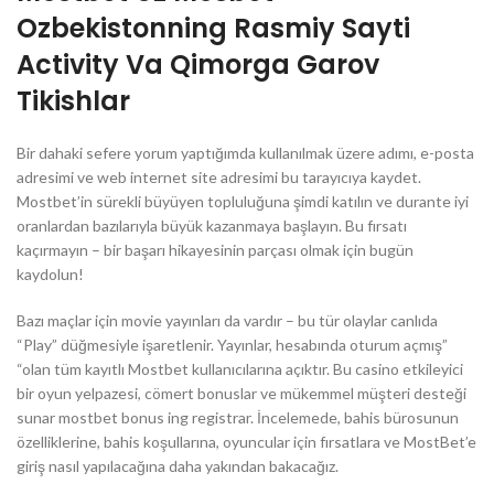
Ozbekistonning Rasmiy Sayti
Activity Va Qimorga Garov
Tikishlar
Bir dahaki sefere yorum yaptığımda kullanılmak üzere adımı, e-posta
adresimi ve web internet site adresimi bu tarayıcıya kaydet.
Mostbet’in sürekli büyüyen topluluğuna şimdi katılın ve durante iyi
oranlardan bazılarıyla büyük kazanmaya başlayın. Bu fırsatı
kaçırmayın – bir başarı hikayesinin parçası olmak için bugün
kaydolun!
Bazı maçlar için movie yayınları da vardır – bu tür olaylar canlıda
“Play” düğmesiyle işaretlenir. Yayınlar, hesabında oturum açmış”
“olan tüm kayıtlı Mostbet kullanıcılarına açıktır. Bu casino etkileyici
bir oyun yelpazesi, cömert bonuslar ve mükemmel müşteri desteği
sunar mostbet bonus ing registrar. İncelemede, bahis bürosunun
özelliklerine, bahis koşullarına, oyuncular için fırsatlara ve MostBet’e
giriş nasıl yapılacağına daha yakından bakacağız.