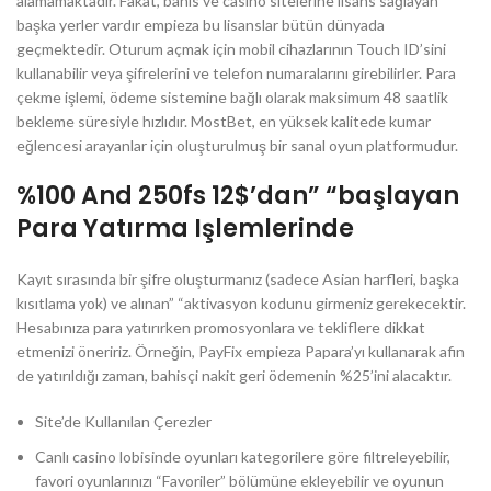
alamamaktadır. Fakat, bahis ve casino sitelerine lisans sağlayan
başka yerler vardır empieza bu lisanslar bütün dünyada
geçmektedir. Oturum açmak için mobil cihazlarının Touch ID’sini
kullanabilir veya şifrelerini ve telefon numaralarını girebilirler. Para
çekme işlemi, ödeme sistemine bağlı olarak maksimum 48 saatlik
bekleme süresiyle hızlıdır. MostBet, en yüksek kalitede kumar
eğlencesi arayanlar için oluşturulmuş bir sanal oyun platformudur.
%100 And 250fs 12$’dan” “başlayan
Para Yatırma Işlemlerinde
Kayıt sırasında bir şifre oluşturmanız (sadece Asian harfleri, başka
kısıtlama yok) ve alınan” “aktivasyon kodunu girmeniz gerekecektir.
Hesabınıza para yatırırken promosyonlara ve tekliflere dikkat
etmenizi öneririz. Örneğin, PayFix empieza Papara’yı kullanarak afin
de yatırıldığı zaman, bahisçi nakit geri ödemenin %25’ini alacaktır.
Site’de Kullanılan Çerezler
Canlı casino lobisinde oyunları kategorilere göre filtreleyebilir,
favori oyunlarınızı “Favoriler” bölümüne ekleyebilir ve oyunun