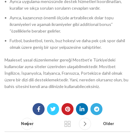
Ayrıca uygulama menüsünde destek hizmetleri koordinatları,
kurallar ve sıkça sorulan soruların cevapları vardır.
Ayrıca, kazancınızı önemli ölçüde artırabilecek dolar topu
ikramiyeleri ve aşamalı ikramiyeler gibi additional bonus”
“özelliklerle beraber gelirler.
Futbol, basketbol, tenis, buz hokeyi ve daha pek çok spor dahil
olmak üzere geniş bir spor yelpazesine sahiptirler.
Maalesef, yasal düzenlemeler gereği Mostbet’e Türkiye’deki
kullanıcılar ayna siteler üzerinden ulaşabilmektedir. Mostbet
İngilizce, İspanyolca, İtalyanca, Fransızca, Portekizce dahil olmak
üzere bir dizi dili desteklemektedir. Yani, nereden olursanız olun, bu
bahis sitesini kendi ana dilinizde kullanabileceksiniz.
Newer
Older