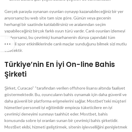
Gerçek parayla oynanan oyunları oynayıp kazanabileceğiniz bir yer
arıyorsanız bu web site tam size göre. Günün veya gecenin
herhangi bir saatinde katılabilirsiniz ve aralarından seçim
yapabileceğiniz birçok farklı oyun türü vardır. Canlı oyunları izlemeyi
seviyorsanız, bu çevrimiçi kumarhanenin dünya çapındaki tüm
önemli spor etkinliklerinde canlı maçlar sunduğunu bilmek sizi mutlu
edecektir.
Türkiye’nin En İyi On-line Bahis
Şirketi
Şirket, Curacao” “tarafından verilen offshore lisansı altında faaliyet
göstermektedir. Bu, oyuncuların bahis oynamak için daha güvenli ve
daha güvenli bir platforma erişmelerini sağlar. Mostbet’teki müşteri
hizmetleri personeli iyi eğitimlidir empieza tüketicilere en iyi
çevrimiçi deneyimi sunmayı taahhüt eder. Mostbet, bahis
konusunda sobre iyi oranları sunan bir çevrimiçi bahis şirketidir.
MostBet ekibi, hizmeti geliştirmek, sitenin işlevselliğini genişletmek