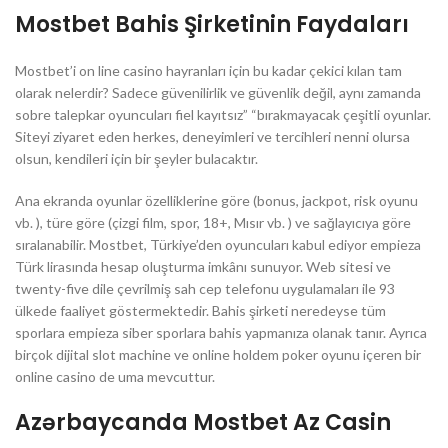
Mostbet Bahis Şirketinin Faydaları
Mostbet’i on line casino hayranları için bu kadar çekici kılan tam
olarak nelerdir? Sadece güvenilirlik ve güvenlik değil, aynı zamanda
sobre talepkar oyuncuları fiel kayıtsız” “bırakmayacak çeşitli oyunlar.
Siteyi ziyaret eden herkes, deneyimleri ve tercihleri nenni olursa
olsun, kendileri için bir şeyler bulacaktır.
Ana ekranda oyunlar özelliklerine göre (bonus, jackpot, risk oyunu
vb. ), türe göre (çizgi film, spor, 18+, Mısır vb. ) ve sağlayıcıya göre
sıralanabilir. Mostbet, Türkiye’den oyuncuları kabul ediyor empieza
Türk lirasında hesap oluşturma imkânı sunuyor. Web sitesi ve
twenty-five dile çevrilmiş sah cep telefonu uygulamaları ile 93
ülkede faaliyet göstermektedir. Bahis şirketi neredeyse tüm
sporlara empieza siber sporlara bahis yapmanıza olanak tanır. Ayrıca
birçok dijital slot machine ve online holdem poker oyunu içeren bir
online casino de uma mevcuttur.
Azərbaycanda Mostbet Az Casin