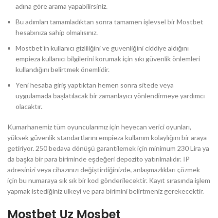
adına göre arama yapabilirsiniz.
Bu adımları tamamladıktan sonra tamamen işlevsel bir Mostbet
hesabınıza sahip olmalısınız.
Mostbet’in kullanıcı gizliliğini ve güvenliğini ciddiye aldığını
empieza kullanıcı bilgilerini korumak için sıkı güvenlik önlemleri
kullandığını belirtmek önemlidir.
Yeni hesaba giriş yaptıktan hemen sonra sitede veya
uygulamada başlatılacak bir zamanlayıcı yönlendirmeye yardımcı
olacaktır.
Kumarhanemiz tüm oyuncularımız için heyecan verici oyunları,
yüksek güvenlik standartlarını empieza kullanım kolaylığını bir araya
getiriyor. 250 bedava dönüşü garantilemek için minimum 230 Lira ya
da başka bir para biriminde eşdeğeri depozito yatırılmalıdır. IP
adresinizi veya cihazınızı değiştirdiğinizde, anlaşmazlıkları çözmek
için bu numaraya sık sık bir kod gönderilecektir. Kayıt sırasında işlem
yapmak istediğiniz ülkeyi ve para birimini belirtmeniz gerekecektir.
Mostbet Uz Mosbet