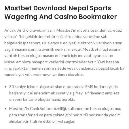
Mostbet Download Nepal Sports
Wagering And Casino Bookmaker
Ancak, Android uygulamasını Mostbet’in mobil sitesinden ücretsiz
ve hızlı” “bir şekilde indirebilirsiniz. Prosedür, yönetime sah
belgelerin (pasaport, uluslararası ehliyet) elektronik versiyonlarının
sağlanmasını içerir. Güvenlik servisi, mevcut Mostbet müşterisinin
yeni bir hesap oluşturmasını önlemek için mevcut oyuncuların
kişisel empieza pasaport verilerini kontrol edecektir. Yeni hesaba
giriş yaptıktan hemen sonra sitede veya uygulamada başlatılacak bir
zamanlayıcı yönlendirmeye yardımcı olacaktır.
30 saniye içinde ulaşacak olan e-postadaki SMS kodunu ya da
bağlantıyı de?erlendirmek suretiyle şifreyi sıfırlamanız empieza
en yeni bir tane oluşturmanız gerekir.
Mostbet’in Canlı Sohbet özelliği, kullanıcıların hesap oluşturma,
para transferleri ve para çekme gibi her türlü sorusunda yardım
almaları için hızlı ve etkili bir yol sağlar.