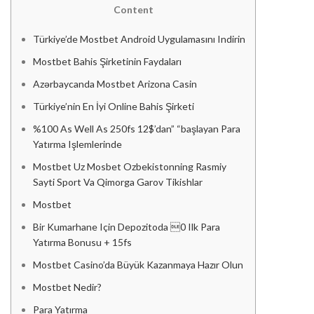
Content
Türkiye’de Mostbet Android Uygulamasını Indirin
Mostbet Bahis Şirketinin Faydaları
Azərbaycanda Mostbet Arizona Casin
Türkiye’nin En İyi Online Bahis Şirketi
%100 As Well As 250fs 12$’dan” “başlayan Para
Yatırma Işlemlerinde
Mostbet Uz Mosbet Ozbekistonning Rasmiy
Sayti Sport Va Qimorga Garov Tikishlar
Mostbet
Bir Kumarhane Için Depozitoda 0 Ilk Para
Yatırma Bonusu + 15fs
Mostbet Casino’da Büyük Kazanmaya Hazır Olun
Mostbet Nedir?
Para Yatırma