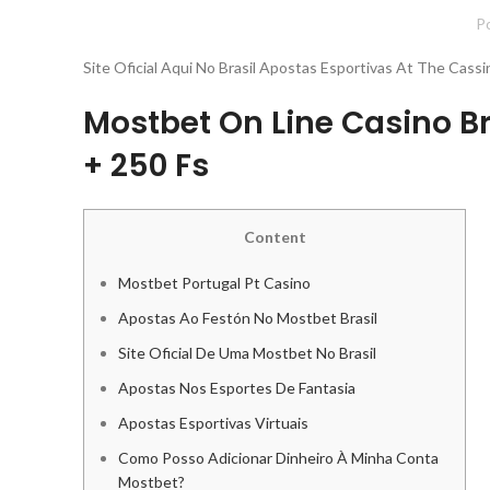
P
Site Oficial Aqui No Brasil Apostas Esportivas At The Cass
Mostbet On Line Casino B
+ 250 Fs
Content
Mostbet Portugal Pt Casino
Apostas Ao Festón No Mostbet Brasil
Site Oficial De Uma Mostbet No Brasil
Apostas Nos Esportes De Fantasia
Apostas Esportivas Virtuais
Como Posso Adicionar Dinheiro À Minha Conta
Mostbet?