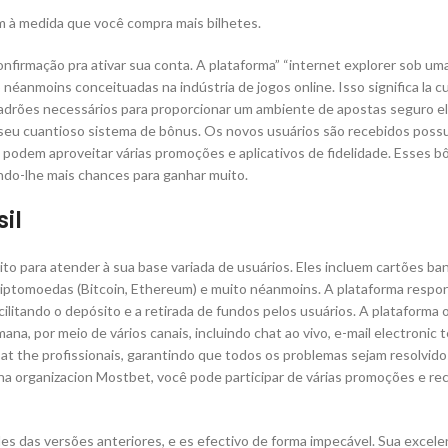
 à medida que você compra mais bilhetes.
nfirmação pra ativar sua conta. A plataforma” “internet explorer sob uma
anmoins conceituadas na indústria de jogos online. Isso significa la cu
drões necessários para proporcionar um ambiente de apostas seguro el
 seu cuantioso sistema de bônus. Os novos usuários são recebidos poss
 podem aproveitar várias promoções e aplicativos de fidelidade. Esses b
ndo-lhe mais chances para ganhar muito.
il
 para atender à sua base variada de usuários. Eles incluem cartões ba
l), criptomoedas (Bitcoin, Ethereum) e muito néanmoins. A plataforma resp
cilitando o depósito e a retirada de fundos pelos usuários. A plataforma 
ana, por meio de vários canais, incluindo chat ao vivo, e-mail electronic 
at the profissionais, garantindo que todos os problemas sejam resolvido
r na organizacion Mostbet, você pode participar de várias promoções e re
des das versões anteriores, e es efectivo de forma impecável. Sua excel