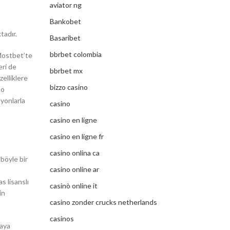
aviator ng
Bankobet
tadır.
Basaribet
bbrbet colombia
, Mostbet’te
eri de
bbrbet mx
zelliklere
bizzo casino
no
yonlarla
casino
casino en ligne
casino en ligne fr
casino onlina ca
böyle bir
casino online ar
 lisanslı
casinò online it
in
casino zonder crucks netherlands
casinos
taya