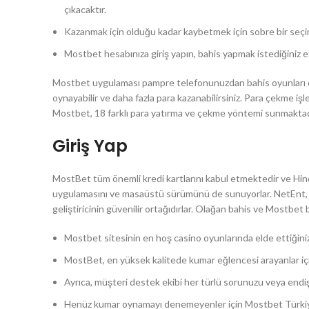
çıkacaktır.
Kazanmak için olduğu kadar kaybetmek için sobre bir seçim
Mostbet hesabınıza giriş yapın, bahis yapmak istediğiniz e
Mostbet uygulaması pampre telefonunuzdan bahis oyunları oyn
oynayabilir ve daha fazla para kazanabilirsiniz. Para çekme işl
Mostbet, 18 farklı para yatırma ve çekme yöntemi sunmaktadır 
Giriş Yap
MostBet tüm önemli kredi kartlarını kabul etmektedir ve Hindist
uygulamasını ve masaüstü sürümünü de sunuyorlar. NetEnt, Y
geliştiricinin güvenilir ortağıdırlar. Olağan bahis ve Mostbet ba
Mostbet sitesinin en hoş casino oyunlarında elde ettiğiniz
MostBet, en yüksek kalitede kumar eğlencesi arayanlar iç
Ayrıca, müşteri destek ekibi her türlü sorunuzu veya endişe
Henüz kumar oynamayı denemeyenler için Mostbet Türkiye 