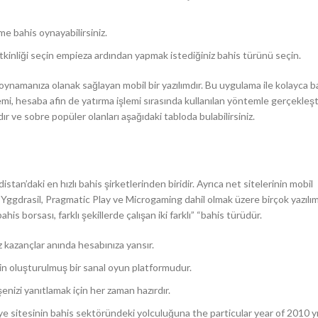
e bahis oynayabilirsiniz.
tkinliği seçin empieza ardından yapmak istediğiniz bahis türünü seçin.
amanıza olanak sağlayan mobil bir yazılımdır. Bu uygulama ile kolayca b
emi, hesaba afin de yatırma işlemi sırasında kullanılan yöntemle gerçekleştir
ve sobre popüler olanları aşağıdaki tabloda bulabilirsiniz.
an’daki en hızlı bahis şirketlerinden biridir. Ayrıca net sitelerinin mobil
ggdrasil, Pragmatic Play ve Microgaming dahil olmak üzere birçok yazılı
his borsası, farklı şekillerde çalışan iki farklı” “bahis türüdür.
 kazançlar anında hesabınıza yansır.
in oluşturulmuş bir sanal oyun platformudur.
nizi yanıtlamak için her zaman hazırdır.
sitesinin bahis sektöründeki yolculuğuna the particular year of 2010 yı