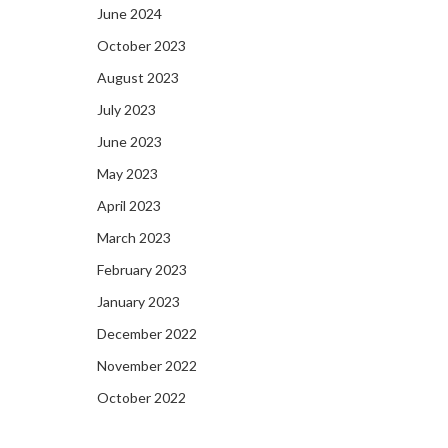
June 2024
October 2023
August 2023
July 2023
June 2023
May 2023
April 2023
March 2023
February 2023
January 2023
December 2022
November 2022
October 2022