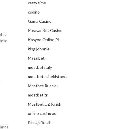
crazy time
csdino
Gama Casino
KaravanBet Casino
ahis
Kasyno Online PL
ilir.
king johnnie
Masalbet
mostbet italy
mostbet ozbekistonda
m
Mostbet Russia
mostbet tr
Mostbet UZ Kirish
online casino au
Pin Up Brazil
lında