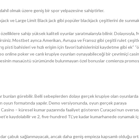
ahil olmak üzere geniş bir spor yelpazesine sahiptirler.
ck ve Large Limit Black jack gibi popüler blackjack çeşitlerini de sunmak
 özelliklere sahip yüksek kaliteli oyunlar yaratmalarıyla bilinir. Dolayısıyla
siniz. Mostbet ayrıca Amerikan, Avrupa ve Fransız gibi çeşitli rulet çeşitl
pisti bahisleri ve hızlı erişim için favori bahislerinizi kaydetme gibi ek” “ö
eo online poker ve canlı krupiye oyunları oynayabileceği bir çevrimiçi casi
b sitesinin masaüstü sürümünde bulunmayan özel bonuslar comienza promos
bunları görebilir. Belli sebeplerden dolayı gerçek krupiye olan oyunlarda 
 için oyun formatında yapılır. Demo versiyonunda, oyun gerçek paraya
 Casino – küresel kumar pazarında faaliyet gösteren Curaçao’nun overseas
et’e kaydolabilir ve 2, five-hundred TL’ye kadar kumarhanede oynamak iç
kadar çabuk sağlanmayacak, ancak daha geniş empieza kapsamlı olduğu or