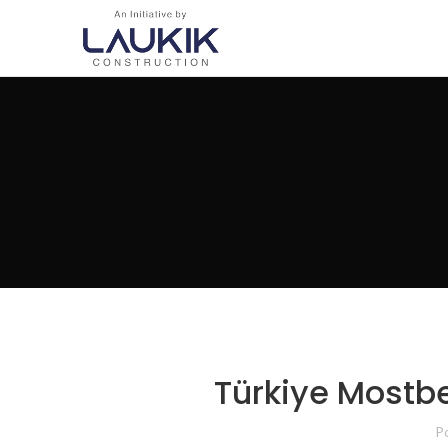
Türkiye Mostbe
P