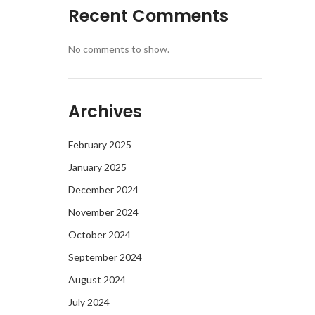
Recent Comments
No comments to show.
Archives
February 2025
January 2025
December 2024
November 2024
October 2024
September 2024
August 2024
July 2024