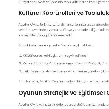
Bu faktörler, Aviator Oyna’nın farklı kültürlerde kabul görme
Kültürel Köprürolleri ve Toplulu
Aviator Oyna, farklı kültürlerden insanların bir araya gelmeler
temalar sayesinde oyuncular, dünya genelindeki diğer kullanıcı
etkileşimleri de çeşitlendirmektedir.
Bu noktada oyunun şu rolleri ön plana çıkmaktadır:
Kültürlerarası etkileşimlerin teşvik edilmesi
Kültürel farkındalığı artırarak empati yeteneğini geliştirm
Farklı yaşam tarzları ve düşünce biçimlerine yönelik açık b
Tüm bu roller, Aviator Oyna’nın sadece bir oyun olmasının öt
Oyunun Stratejik ve Eğitimsel
Aviator Oyna yalnızca bir eğlence aracı değil, aynı zamanda s