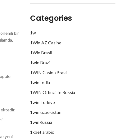
Categories
1w
 önemli bir
ağlamda,
1Win AZ Casino
1Win Brasil
1win Brazil
1WIN Casino Brasil
popüler
1win India
1WIN Official In Russia
l
1win Turkiye
ektedir.
1win uzbekistan
ci
1winRussia
1xbet arabic
ve yeni