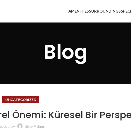
AMENITIES
SURROUNDINGS
SPEC
Blog
UNCATEGORIZED
rel Önemi: Küresel Bir Perspe
osted by
Skyi-Admin