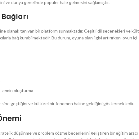
sini ve dünya genelinde popüler hale gelmesini sağlamıştır.
k Bağları
ine olanak tanıyan bir platform sunmaktadır. Çeşitli dil seçenekleri ve kül
larla bağ kurabilmektedir. Bu durum, oyuna olan ilgiyi artırırken, oyun içi
e
ir zemin oluşturma
esine geçtiğini ve kültürel bir fenomen haline geldiğini göstermektedir.
 Önemi
tratejik düşünme ve problem çözme becerilerini geliştiren bir eğitim aracı 