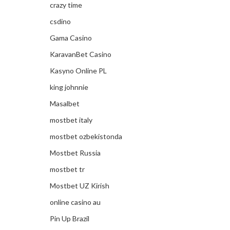
crazy time
csdino
Gama Casino
KaravanBet Casino
Kasyno Online PL
king johnnie
Masalbet
mostbet italy
mostbet ozbekistonda
Mostbet Russia
mostbet tr
Mostbet UZ Kirish
online casino au
Pin Up Brazil