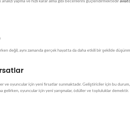
isk analizi yapma ve hızlı karar alma gibi becerilerini güçlendirmektedir
aviat
ı
arken değil, aynı zamanda gerçek hayatta da daha etkili bir şekilde düşün
rsatlar
 ve oyuncular için yeni fırsatlar sunmaktadır. Geliştiriciler için bu durum,
a gelirken, oyuncular için yeni yarışmalar, ödüller ve topluluklar demektir.