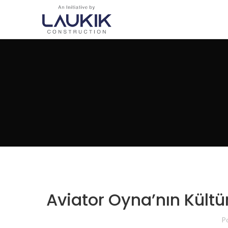
Aviator Oyna’nın Kültü
P