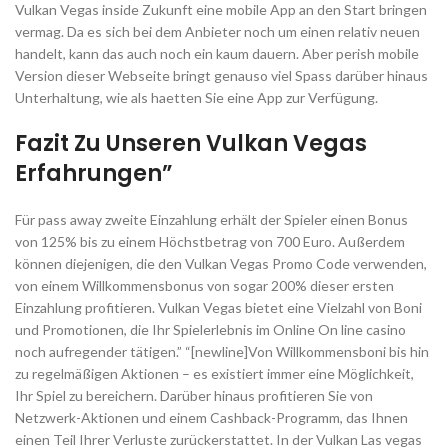
Vulkan Vegas inside Zukunft eine mobile App an den Start bringen
vermag. Da es sich bei dem Anbieter noch um einen relativ neuen
handelt, kann das auch noch ein kaum dauern. Aber perish mobile
Version dieser Webseite bringt genauso viel Spass darüber hinaus
Unterhaltung, wie als haetten Sie eine App zur Verfügung.
Fazit Zu Unseren Vulkan Vegas
Erfahrungen”
Für pass away zweite Einzahlung erhält der Spieler einen Bonus
von 125% bis zu einem Höchstbetrag von 700 Euro. Außerdem
können diejenigen, die den Vulkan Vegas Promo Code verwenden,
von einem Willkommensbonus von sogar 200% dieser ersten
Einzahlung profitieren. Vulkan Vegas bietet eine Vielzahl von Boni
und Promotionen, die Ihr Spielerlebnis im Online On line casino
noch aufregender tätigen.” “[newline]Von Willkommensboni bis hin
zu regelmäßigen Aktionen – es existiert immer eine Möglichkeit,
Ihr Spiel zu bereichern. Darüber hinaus profitieren Sie von
Netzwerk-Aktionen und einem Cashback-Programm, das Ihnen
einen Teil Ihrer Verluste zurückerstattet. In der Vulkan Las vegas