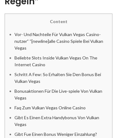
Regeln”
Content
Vor- Und Nachteile Für Vulkan Vegas Casino-
nutzer” “[newline]alle Casino Spiele Bei Vulkan
Vegas
Beliebte Slots Inside Vulkan Vegas On The
Internet Casino
Schritt A Few: So Erhalten Sie Den Bonus Bei
Vulkan Vegas
Bonusaktionen Für Die Live-spiele Von Vulkan
Vegas
Faq Zum Vulkan Vegas Online Casino
Gibt Es Einen Extra Handybonus Von Vulkan
Vegas
Gibt Fue Einen Bonus Weniger Einzahlung?