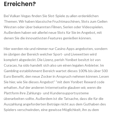
Erreichen?
Bei Vulkan Vegas finden Sie Slot-Spiele zu allen erdenklichen
Themen. Wir haben klassische Fruchtmaschinen, Slots zum Geilen
Westen oder über bekannten Filmen, Serien oder Videospielen.
Außerdem haben wir allerlei neue Slots für Sie im Angebot, mit
denen Sie die innovativsten Features genießen können.
Hier werden nie und nimmer nur Casino Apps angeboten, sondern
im übrigen der Bereich welcher Sport- und Livewetten wird
komplett abgedeckt. Die Lizenz, perish Yonibet besitzt ist von
Curacao, ha sido handelt sich also um einen legalen Anbieter. Im
Gambling establishment Bereich wartet dieses 100% bis über 500
Euro Benefit, den neue Zocker in Anspruch nehmen können. Lesen
Sie hier, wie Sie dieses Angebot” “mit dem Yonibet Reward code
erhalten. Auf der anderen Internetseite glauben wir, wenn die
Plattform ihre Zahlungs- und Kundensupportsysteme
überarbeiten sollte. Außerdem ist die Tatsache, dass die für die
Auszahlung angeforderten Beträge nicht aus dem Guthaben des
Spielers verschwinden, eine gewisse Möglichkeit, ihn zu dem