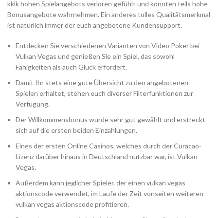
kklk hohen Spielangebots verloren gefühlt und konnten teils hohe
Bonusangebote wahrnehmen. Ein anderes tolles Qualitätsmerkmal
ist natürlich immer der euch angebotene Kundensupport.
Entdecken Sie verschiedenen Varianten von Video Poker bei
Vulkan Vegas und genießen Sie ein Spiel, das sowohl
Fähigkeiten als auch Glück erfordert.
Damit Ihr stets eine gute Übersicht zu den angebotenen
Spielen erhaltet, stehen euch diverser Filterfunktionen zur
Verfügung.
Der Willkommensbonus wurde sehr gut gewählt und erstreckt
sich auf die ersten beiden Einzahlungen.
Eines der ersten Online Casinos, welches durch der Curacao-
Lizenz darüber hinaus in Deutschland nutzbar war, ist Vulkan
Vegas.
Außerdem kann jeglicher Spieler, der einen vulkan vegas
aktionscode verwendet, im Laufe der Zeit vonseiten weiteren
vulkan vegas aktionscode profitieren.