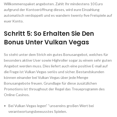
Willkommenspaket angeboten. Zahlt Ihr mindestens 10 Euro
aufgrund der Kontoeröffnung dieses, wird eure Einzahlung
automatisch verdoppelt und es wandern twenty five Freispiele auf
euer Konto.
Schritt 5: So Erhalten Sie Den
Bonus Unter Vulkan Vegas
So steht unter dem Strich ein gutes Bonusangebot, welches für
besonders aktive User sowie Highroller sogar zu einem sehr guten
Angebot werden muss. Dies liefert auch eine positive E-mail auf
die Frage ist Vulkan Vegas seriös und sicher. Bestandskunden
können einander bei Vulkan Vegas über jede Menge
Bonusangebote freuen. Grundlage für diese zusätzlichen
Promotions ist throughout der Regel das Treueprogramm des
Online Casinos.
Bei Vulkan Vegas legen” “unsereins großen Wert bei
verantwortungsbewusstes Spielen.