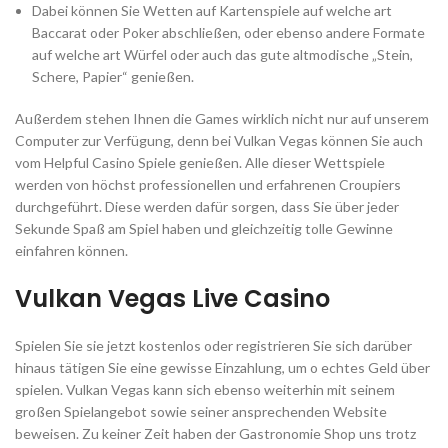
Dabei können Sie Wetten auf Kartenspiele auf welche art
Baccarat oder Poker abschließen, oder ebenso andere Formate
auf welche art Würfel oder auch das gute altmodische „Stein,
Schere, Papier“ genießen.
Außerdem stehen Ihnen die Games wirklich nicht nur auf unserem
Computer zur Verfügung, denn bei Vulkan Vegas können Sie auch
vom Helpful Casino Spiele genießen. Alle dieser Wettspiele
werden von höchst professionellen und erfahrenen Croupiers
durchgeführt. Diese werden dafür sorgen, dass Sie über jeder
Sekunde Spaß am Spiel haben und gleichzeitig tolle Gewinne
einfahren können.
Vulkan Vegas Live Casino
Spielen Sie sie jetzt kostenlos oder registrieren Sie sich darüber
hinaus tätigen Sie eine gewisse Einzahlung, um o echtes Geld über
spielen. Vulkan Vegas kann sich ebenso weiterhin mit seinem
großen Spielangebot sowie seiner ansprechenden Website
beweisen. Zu keiner Zeit haben der Gastronomie Shop uns trotz