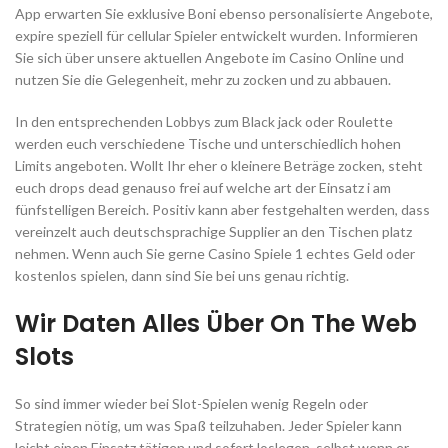
App erwarten Sie exklusive Boni ebenso personalisierte Angebote,
expire speziell für cellular Spieler entwickelt wurden. Informieren
Sie sich über unsere aktuellen Angebote im Casino Online und
nutzen Sie die Gelegenheit, mehr zu zocken und zu abbauen.
In den entsprechenden Lobbys zum Black jack oder Roulette
werden euch verschiedene Tische und unterschiedlich hohen
Limits angeboten. Wollt Ihr eher o kleinere Beträge zocken, steht
euch drops dead genauso frei auf welche art der Einsatz i am
fünfstelligen Bereich. Positiv kann aber festgehalten werden, dass
vereinzelt auch deutschsprachige Supplier an den Tischen platz
nehmen. Wenn auch Sie gerne Casino Spiele 1 echtes Geld oder
kostenlos spielen, dann sind Sie bei uns genau richtig.
Wir Daten Alles Über On The Web
Slots
So sind immer wieder bei Slot-Spielen wenig Regeln oder
Strategien nötig, um was Spaß teilzuhaben. Jeder Spieler kann
leicht einen Einsatz tätigen und sofort loslegen, selbst wenn er