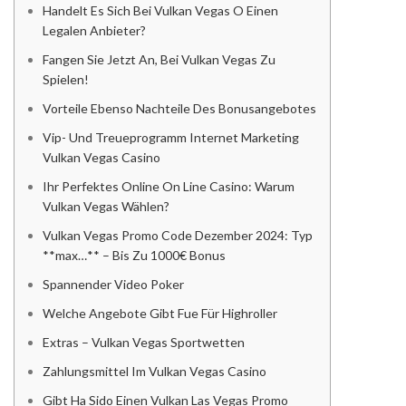
Handelt Es Sich Bei Vulkan Vegas O Einen
Legalen Anbieter?
Fangen Sie Jetzt An, Bei Vulkan Vegas Zu
Spielen!
Vorteile Ebenso Nachteile Des Bonusangebotes
Vip- Und Treueprogramm Internet Marketing
Vulkan Vegas Casino
Ihr Perfektes Online On Line Casino: Warum
Vulkan Vegas Wählen?
Vulkan Vegas Promo Code Dezember 2024: Typ
**max…** – Bis Zu 1000€ Bonus
Spannender Video Poker
Welche Angebote Gibt Fue Für Highroller
Extras – Vulkan Vegas Sportwetten
Zahlungsmittel Im Vulkan Vegas Casino
Gibt Ha Sido Einen Vulkan Las Vegas Promo