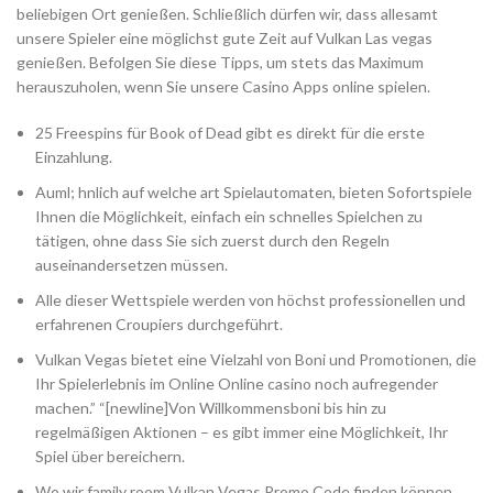
beliebigen Ort genießen. Schließlich dürfen wir, dass allesamt
unsere Spieler eine möglichst gute Zeit auf Vulkan Las vegas
genießen. Befolgen Sie diese Tipps, um stets das Maximum
herauszuholen, wenn Sie unsere Casino Apps online spielen.
25 Freespins für Book of Dead gibt es direkt für die erste
Einzahlung.
Auml; hnlich auf welche art Spielautomaten, bieten Sofortspiele
Ihnen die Möglichkeit, einfach ein schnelles Spielchen zu
tätigen, ohne dass Sie sich zuerst durch den Regeln
auseinandersetzen müssen.
Alle dieser Wettspiele werden von höchst professionellen und
erfahrenen Croupiers durchgeführt.
Vulkan Vegas bietet eine Vielzahl von Boni und Promotionen, die
Ihr Spielerlebnis im Online Online casino noch aufregender
machen.” “[newline]Von Willkommensboni bis hin zu
regelmäßigen Aktionen – es gibt immer eine Möglichkeit, Ihr
Spiel über bereichern.
Wo wir family room Vulkan Vegas Promo Code finden können,