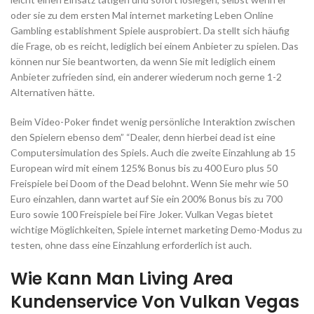
oder sie zu dem ersten Mal internet marketing Leben Online
Gambling establishment Spiele ausprobiert. Da stellt sich häufig
die Frage, ob es reicht, lediglich bei einem Anbieter zu spielen. Das
können nur Sie beantworten, da wenn Sie mit lediglich einem
Anbieter zufrieden sind, ein anderer wiederum noch gerne 1-2
Alternativen hätte.
Beim Video-Poker findet wenig persönliche Interaktion zwischen
den Spielern ebenso dem” “Dealer, denn hierbei dead ist eine
Computersimulation des Spiels. Auch die zweite Einzahlung ab 15
European wird mit einem 125% Bonus bis zu 400 Euro plus 50
Freispiele bei Doom of the Dead belohnt. Wenn Sie mehr wie 50
Euro einzahlen, dann wartet auf Sie ein 200% Bonus bis zu 700
Euro sowie 100 Freispiele bei Fire Joker. Vulkan Vegas bietet
wichtige Möglichkeiten, Spiele internet marketing Demo-Modus zu
testen, ohne dass eine Einzahlung erforderlich ist auch.
Wie Kann Man Living Area
Kundenservice Von Vulkan Vegas