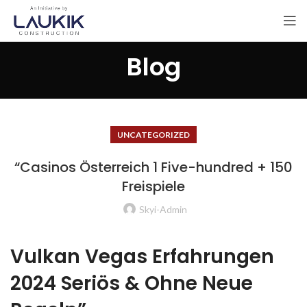
Blog
UNCATEGORIZED
“Casinos Österreich 1 Five-hundred + 150
Freispiele
Skyi-Admin
Vulkan Vegas Erfahrungen
2024 Seriös & Ohne Neue