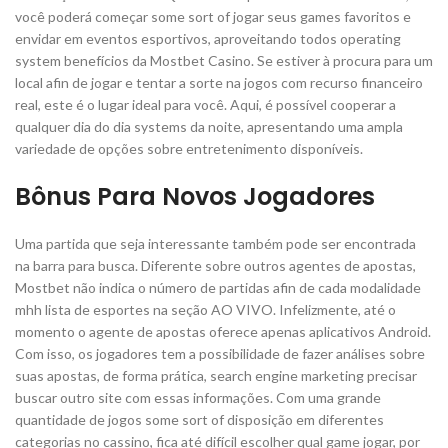
você poderá começar some sort of jogar seus games favoritos e
envidar em eventos esportivos, aproveitando todos operating
system benefícios da Mostbet Casino. Se estiver à procura para um
local afin de jogar e tentar a sorte na jogos com recurso financeiro
real, este é o lugar ideal para você. Aqui, é possível cooperar a
qualquer dia do dia systems da noite, apresentando uma ampla
variedade de opções sobre entretenimento disponíveis.
Bônus Para Novos Jogadores
Uma partida que seja interessante também pode ser encontrada
na barra para busca. Diferente sobre outros agentes de apostas,
Mostbet não indica o número de partidas afin de cada modalidade
mhh lista de esportes na seção AO VIVO. Infelizmente, até o
momento o agente de apostas oferece apenas aplicativos Android.
Com isso, os jogadores tem a possibilidade de fazer análises sobre
suas apostas, de forma prática, search engine marketing precisar
buscar outro site com essas informações. Com uma grande
quantidade de jogos some sort of disposição em diferentes
categorias no cassino, fica até difícil escolher qual game jogar, por