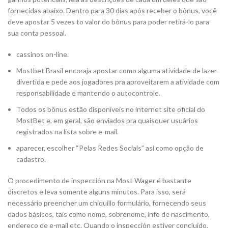
fornecidas abaixo. Dentro para 30 dias após receber o bônus, você
deve apostar 5 vezes to valor do bônus para poder retirá-lo para
sua conta pessoal.
cassinos on-line.
Mostbet Brasil encoraja apostar como alguma atividade de lazer
divertida e pede aos jogadores pra aproveitarem a atividade com
responsabilidade e mantendo o autocontrole.
Todos os bônus estão disponíveis no internet site oficial do
MostBet e, em geral, são enviados pra quaisquer usuários
registrados na lista sobre e-mail.
aparecer, escolher “Pelas Redes Sociais” asi como opção de
cadastro.
O procedimento de inspección na Most Wager é bastante
discretos e leva somente alguns minutos. Para isso, será
necessário preencher um chiquillo formulário, fornecendo seus
dados básicos, tais como nome, sobrenome, info de nascimento,
endereço de e-mail etc. Quando o inspección estiver concluído,