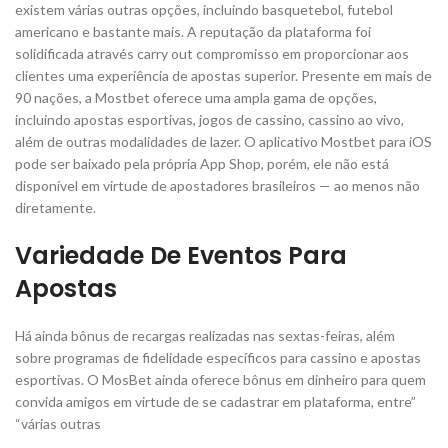
existem várias outras opções, incluindo basquetebol, futebol
americano e bastante mais. A reputação da plataforma foi
solidificada através carry out compromisso em proporcionar aos
clientes uma experiência de apostas superior. Presente em mais de
90 nações, a Mostbet oferece uma ampla gama de opções,
incluindo apostas esportivas, jogos de cassino, cassino ao vivo,
além de outras modalidades de lazer. O aplicativo Mostbet para iOS
pode ser baixado pela própria App Shop, porém, ele não está
disponível em virtude de apostadores brasileiros — ao menos não
diretamente.
Variedade De Eventos Para
Apostas
Há ainda bônus de recargas realizadas nas sextas-feiras, além
sobre programas de fidelidade específicos para cassino e apostas
esportivas. O MosBet ainda oferece bônus em dinheiro para quem
convida amigos em virtude de se cadastrar em plataforma, entre”
“várias outras