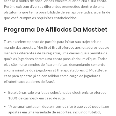
acesso o bônus de boas-vindas emblem quando cria a sua conta.
Porém, existem diversas diferentes promoções dentro de uma
plataforma que tem a possibilidade de ser aproveitadas, a partir de
que você cumpra os requisitos estabelecidos.
Programa De Afiliados Da Mostbet
É um excelente ponto de partida para iniciar sua trajetória no
mundo das apostas. MostBet Brasil oferece aos jogadores quatro
maneiras diferentes de ze registrar, uma dieses quais permite os
quais os jogadores abram uma conta possuindo um clique. Todas
elas são muito simples de ficarem feitas, demandando somente
alguns minutos dos jogadores at the apostadores. O MostBet e
casa para apostas já se consolidou como cargo de jogadores
elizabeth apostadores do Brasil.
Este bônus vale pra jogos selecionados electronic te oferece
100% de cashback em caso de ruta.
“A avismal vantagem deste internet site é que você pode fazer
apostas em uma variedade de esportes, incluindo futebol,