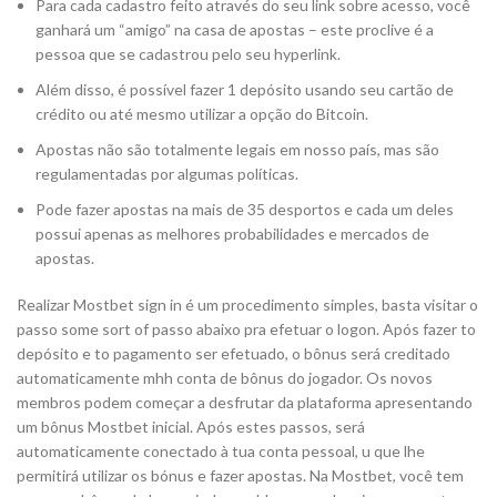
Para cada cadastro feito através do seu link sobre acesso, você
ganhará um “amigo” na casa de apostas – este proclive é a
pessoa que se cadastrou pelo seu hyperlink.
Além disso, é possível fazer 1 depósito usando seu cartão de
crédito ou até mesmo utilizar a opção do Bitcoin.
Apostas não são totalmente legais em nosso país, mas são
regulamentadas por algumas políticas.
Pode fazer apostas na mais de 35 desportos e cada um deles
possui apenas as melhores probabilidades e mercados de
apostas.
Realizar Mostbet sign in é um procedimento simples, basta visitar o
passo some sort of passo abaixo pra efetuar o logon. Após fazer to
depósito e to pagamento ser efetuado, o bônus será creditado
automaticamente mhh conta de bônus do jogador. Os novos
membros podem começar a desfrutar da plataforma apresentando
um bônus Mostbet inicial. Após estes passos, será
automaticamente conectado à tua conta pessoal, u que lhe
permitirá utilizar os bónus e fazer apostas. Na Mostbet, você tem