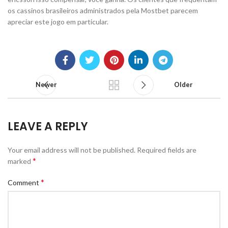
os cassinos brasileiros administrados pela Mostbet parecem
apreciar este jogo em particular.
Newer
Older
LEAVE A REPLY
Your email address will not be published.
Required fields are
*
marked
*
Comment