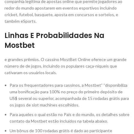
companhia legítima de apostas online que permite jogadores ao
redor do mundo apostarem em eventos esportivos incluindo
cricket, futebol, basquete, aposta em concursos e sorteios, e
também eSports.
Linhas E Probabilidades Na
Mostbet
e grandes prêmios. O cassino MostBet Online oferece um grande
número de de jogos, incluindo os populares caça-níqueis que
cativaram os usuários locais.
Para os frequentadores para cassinos, a Mostbet” “disponibiliza
uma bonificação para 100% no preço do primeiro depósito de
US$ several ou superior, acompanhada de 15 rodadas grátis para
os jogos de slot machines escolhidos.
Para aqueles o qual estão no País e do mundo, os detalhes sobre
contato da Mostbet estão incluídos na tabela abaixo.
Um bônus de 100 rodadas grátis é dado ao participante