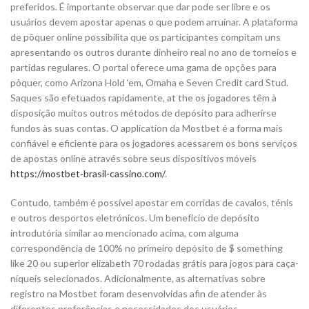
preferidos. É importante observar que dar pode ser libre e os
usuários devem apostar apenas o que podem arruinar. A plataforma
de pôquer online possibilita que os participantes compitam uns
apresentando os outros durante dinheiro real no ano de torneios e
partidas regulares. O portal oferece uma gama de opções para
pôquer, como Arizona Hold ‘em, Omaha e Seven Credit card Stud.
Saques são efetuados rapidamente, at the os jogadores têm à
disposição muitos outros métodos de depósito para adherirse
fundos às suas contas. O application da Mostbet é a forma mais
confiável e eficiente para os jogadores acessarem os bons serviços
de apostas online através sobre seus dispositivos móveis
https://mostbet-brasil-cassino.com/
.
Contudo, também é possível apostar em corridas de cavalos, ténis
e outros desportos eletrónicos. Um benefício de depósito
introdutória similar ao mencionado acima, com alguma
correspondência de 100% no primeiro depósito de $ something
like 20 ou superior elizabeth 70 rodadas grátis para jogos para caça-
níqueis selecionados. Adicionalmente, as alternativas sobre
registro na Mostbet foram desenvolvidas afin de atender às
diferentes preferências e necessidades dos usuários.