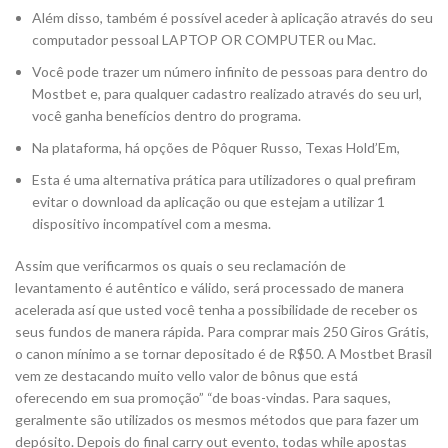
Além disso, também é possível aceder à aplicação através do seu
computador pessoal LAPTOP OR COMPUTER ou Mac.
Você pode trazer um número infinito de pessoas para dentro do
Mostbet e, para qualquer cadastro realizado através do seu url,
você ganha benefícios dentro do programa.
Na plataforma, há opções de Pôquer Russo, Texas Hold’Em,
Esta é uma alternativa prática para utilizadores o qual prefiram
evitar o download da aplicação ou que estejam a utilizar 1
dispositivo incompatível com a mesma.
Assim que verificarmos os quais o seu reclamación de
levantamento é autêntico e válido, será processado de manera
acelerada así que usted você tenha a possibilidade de receber os
seus fundos de manera rápida. Para comprar mais 250 Giros Grátis,
o canon mínimo a se tornar depositado é de R$50. A Mostbet Brasil
vem ze destacando muito vello valor de bônus que está
oferecendo em sua promoção” “de boas-vindas. Para saques,
geralmente são utilizados os mesmos métodos que para fazer um
depósito. Depois do final carry out evento, todas while apostas