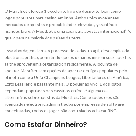
O Many Bet oferece 1 excelente livro de desporto, bem como
jogos populares para casino em linha. Ambos têm excelentes
mercados de apostas e probabilidades elevadas, garantindo
grandes lucro. A Mostbet é uma casa para apostas internacional” “o
qual opera na maioria dos países da terra.
Essa abordagem torna o processo de cadastro ágil, descomplicado
electronic prático, permitindo que os usuários iniciem suas apostas
at the aproveitem a organizacion rapidamente. A locuinta de
apostas MostBet tem opções de apostar em ligas populares pelo
planeta como a Uefa Champions League, Libertadores da América,
Exito Brasileiro e bastante mais. O pôquer ao vivo, 1 dos jogos
cependant populares nos cassinos online, é alguma das
alternativas sobre apostas da Mostbet. Como todos eles são
licenciados electronic administrados por empresas de software
conceituadas, todos os jogos são controlados achacar RNG.
Como Estafar Dinheiro?