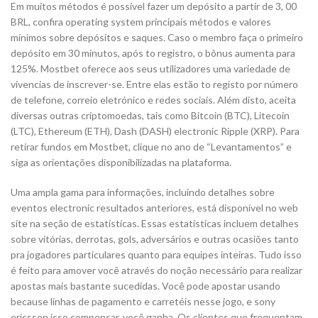
Em muitos métodos é possível fazer um depósito a partir de 3, 00
BRL, confira operating system principais métodos e valores
mínimos sobre depósitos e saques. Caso o membro faça o primeiro
depósito em 30 minutos, após to registro, o bônus aumenta para
125%. Mostbet oferece aos seus utilizadores uma variedade de
vivencias de inscrever-se. Entre elas estão to registo por número
de telefone, correio eletrónico e redes sociais. Além disto, aceita
diversas outras criptomoedas, tais como Bitcoin (BTC), Litecoin
(LTC), Ethereum (ETH), Dash (DASH) electronic Ripple (XRP). Para
retirar fundos em Mostbet, clique no ano de “Levantamentos” e
siga as orientações disponibilizadas na plataforma.
Uma ampla gama para informações, incluindo detalhes sobre
eventos electronic resultados anteriores, está disponível no web
site na seção de estatísticas. Essas estatísticas incluem detalhes
sobre vitórias, derrotas, gols, adversários e outras ocasiões tanto
pra jogadores particulares quanto para equipes inteiras. Tudo isso
é feito para amover você através do noção necessário para realizar
apostas mais bastante sucedidas. Você pode apostar usando
because linhas de pagamento e carretéis nesse jogo, e sony
ericsson isso compensar, você ganha. Os clientes que frequentam