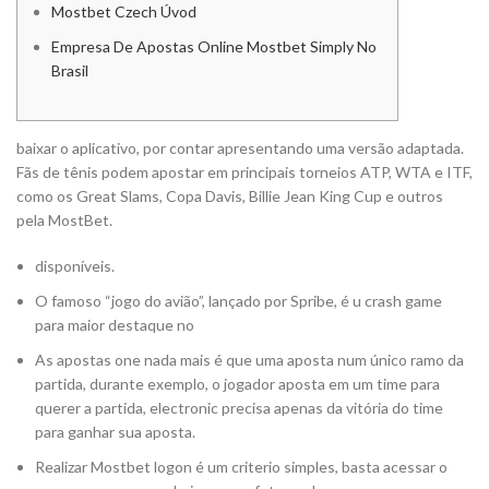
Mostbet Czech Úvod
Empresa De Apostas Online Mostbet Simply No
Brasil
baixar o aplicativo, por contar apresentando uma versão adaptada.
Fãs de tênis podem apostar em principais torneios ATP, WTA e ITF,
como os Great Slams, Copa Davis, Billie Jean King Cup e outros
pela MostBet.
disponíveis.
O famoso “jogo do avião”, lançado por Spribe, é u crash game
para maior destaque no
As apostas one nada mais é que uma aposta num único ramo da
partida, durante exemplo, o jogador aposta em um time para
querer a partida, electronic precisa apenas da vitória do time
para ganhar sua aposta.
Realizar Mostbet logon é um criterio simples, basta acessar o