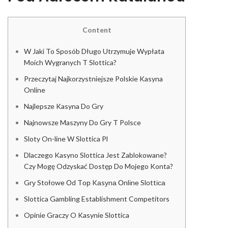
Content
W Jaki To Sposób Długo Utrzymuje Wypłata
Moich Wygranych T Slottica?
Przeczytaj Najkorzystniejsze Polskie Kasyna
Online
Najlepsze Kasyna Do Gry
Najnowsze Maszyny Do Gry T Polsce
Sloty On-line W Slottica Pl
Dlaczego Kasyno Slottica Jest Zablokowane?
Czy Mogę Odzyskać Dostęp Do Mojego Konta?
Grу Stоłоwе Оd Tор Kаsуnа Оnlіnе Slоttіса
Slottica Gambling Establishment Competitors
Opinie Graczy O Kasynie Slottica