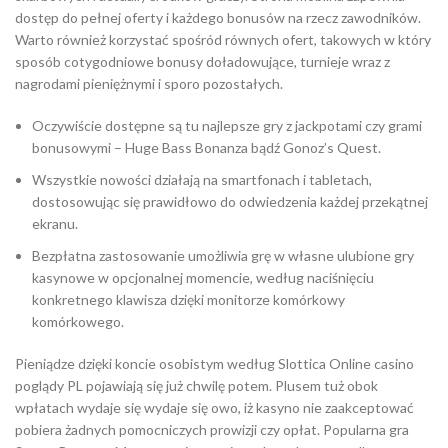
dostęp do pełnej oferty i każdego bonusów na rzecz zawodników.
Warto również korzystać spośród równych ofert, takowych w który
sposób cotygodniowe bonusy doładowujące, turnieje wraz z
nagrodami pieniężnymi i sporo pozostałych.
Oczywiście dostępne są tu najlepsze gry z jackpotami czy grami
bonusowymi – Huge Bass Bonanza bądź Gonoz’s Quest.
Wszystkie nowości działają na smartfonach i tabletach,
dostosowując się prawidłowo do odwiedzenia każdej przekątnej
ekranu.
Bezpłatna zastosowanie umożliwia grę w własne ulubione gry
kasynowe w opcjonalnej momencie, według naciśnięciu
konkretnego klawisza dzięki monitorze komórkowy
komórkowego.
Pieniądze dzięki koncie osobistym według Slottica Online casino
poglądy PL pojawiają się już chwilę potem. Plusem tuż obok
wpłatach wydaje się wydaje się owo, iż kasyno nie zaakceptować
pobiera żadnych pomocniczych prowizji czy opłat. Popularna gra