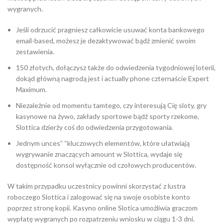
wygranych.
Jeśli odrzucić pragniesz całkowicie usuwać konta bankowego
email-based, możesz je dezaktywować bądź zmienić swoim
zestawienia.
150 złotych, dołączysz także do odwiedzenia tygodniowej loterii,
dokąd główną nagrodą jest i actually phone czternaście Expert
Maximum.
Niezależnie od momentu tamtego, czy interesują Cię sloty, gry
kasynowe na żywo, zakłady sportowe bądź sporty rzekome,
Slottica dzierży coś do odwiedzenia przygotowania.
Jednym unces” “kluczowych elementów, które ułatwiają
wygrywanie znaczących amount w Slottica, wydaje się
dostępność konsol wyłącznie od czołowych producentów.
W takim przypadku uczestnicy powinni skorzystać z lustra
roboczego Slottica i zalogować się na swoje osobiste konto
poprzez stronę kopii. Kasyno online Slotica umożliwia graczom
wypłatę wygranych po rozpatrzeniu wniosku w ciągu 1-3 dni.