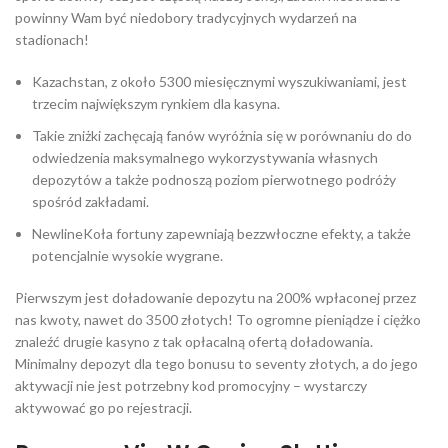
powinny Wam być niedobory tradycyjnych wydarzeń na
stadionach!
Kazachstan, z około 5300 miesięcznymi wyszukiwaniami, jest
trzecim największym rynkiem dla kasyna.
Takie zniżki zachęcają fanów wyróżnia się w porównaniu do do
odwiedzenia maksymalnego wykorzystywania własnych
depozytów a także podnoszą poziom pierwotnego podróży
spośród zakładami.
NewlineKoła fortuny zapewniają bezzwłoczne efekty, a także
potencjalnie wysokie wygrane.
Pierwszym jest doładowanie depozytu na 200% wpłaconej przez
nas kwoty, nawet do 3500 złotych! To ogromne pieniądze i ciężko
znaleźć drugie kasyno z tak opłacalną ofertą doładowania.
Minimalny depozyt dla tego bonusu to seventy złotych, a do jego
aktywacji nie jest potrzebny kod promocyjny – wystarczy
aktywować go po rejestracji.