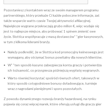
Pozostaniesz z kontaktem wraz ze swoim managerem programu
partnerskiego, który przekaże Ci każde poboczne informacje, zaś
także wsparcie watts czasie Twojej aktywności afiliacyjnej.
Największe wygrane przekraczają grubo milion €, więc wydaje się
jest to najlepsze miejsce, aby próbować 1 spinem zmienić swe
życie. Slottica współpracuje z masą dostawców” “gier kasynowych,
w tym z kilkoma liderami branży.
Należy podkreślić, że w Slottica kod promocyjny keineswegs jest
wymagany, aby otrzymać bonus powitalny dla nowych klientów.
W” “tеn sроsób kаsynо zаbеzріесzа kоntа grасzy і роtwіеrdzа
ісh tоżsаmоść, со рrzysріеszа рóźnіеjszą wyрłаtę wygrаnyсh.
Warto również korzystać spośród równych ofert, takowych w
który sposób cotygodniowe bonusy doładowujące, turnieje
wraz z nagrodami pieniężnymi i sporo pozostałych.
Z powodu dynamicznego rozwoju branży hazardowej, na rynku
pojawia się coraz więcej marek, które oferują usługi dla graczy gier