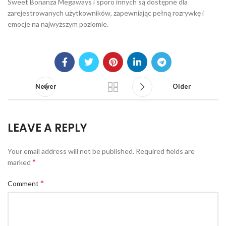
Sweet Bonanza Megaways i sporo innych są dostępne dla
zarejestrowanych użytkowników, zapewniając pełną rozrywkę i
emocje na najwyższym poziomie.
Newer
Older
LEAVE A REPLY
Your email address will not be published.
Required fields are
*
marked
*
Comment