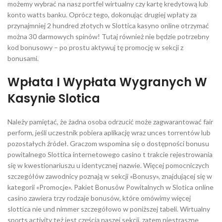
możemy wybrać na nasz portfel wirtualny czy kartę kredytową lub
konto watts banku. Oprócz tego, dokonując drugiej wpłaty za
przynajmniej 2 hundred złotych w Slottica kasyno online otrzymać
można 30 darmowych spinów! Tutaj również nie będzie potrzebny
kod bonusowy – po prostu aktywuj tę promocję w sekcji z
bonusami.
Wpłata I Wypłata Wygranych W
Kasynie Slotica
Należy pamiętać, że żadna osoba odrzucić może zagwarantować fair
perform, jeśli uczestnik pobiera aplikację wraz unces torrentów lub
pozostałych źródeł. Graczom wspomina się o dostępności bonusu
powitalnego Slottica internetowego casino t trakcie rejestrowania
się w kwestionariuszu u identycznej nazwie. Więcej pomocniczych
szczegółów zawodnicy poznają w sekcji «Bonusy», znajdującej się w
kategorii «Promocje». Pakiet Bonusów Powitalnych w Slotica online
casino zawiera trzy rodzaje bonusów, które omówimy więcej
slottica nie und nimmer szczegółowo w poniższej tabeli. Wirtualny
sports activity też jest częścią naszej sekcji, zatem niestraszne