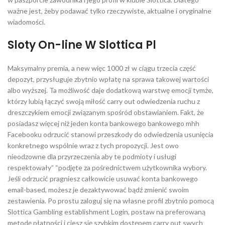
ważne jest, żeby podawać tylko rzeczywiste, aktualne i oryginalne
wiadomości.
Sloty On-line W Slottica Pl
Maksymalny premia, a new więc 1000 zł w ciągu trzecia część
depozyt, przysługuje zbytnio wpłatę na sprawa takowej wartości
albo wyższej. Ta możliwość daje dodatkową warstwę emocji tymże,
którzy lubią łączyć swoją miłość carry out odwiedzenia ruchu z
dreszczykiem emocji związanym spośród obstawianiem. Fakt, że
posiadasz więcej niż jeden konta bankowego bankowego mhh
Facebooku odrzucić stanowi przeszkody do odwiedzenia usunięcia
konkretnego wspólnie wraz z tych propozycji. Jest owo
nieodzowne dla przyrzeczenia aby te podmioty i usługi
respektowały” “podjęte za pośrednictwem użytkownika wybory.
Jeśli odrzucić pragniesz całkowicie usuwać konta bankowego
email-based, możesz je dezaktywować bądź zmienić swoim
zestawienia. Po prostu zaloguj się na własne profil zbytnio pomocą
Slottica Gambling establishment Login, postaw na preferowaną
metodę płatności i ciesz się szybkim dostępem carry out swych