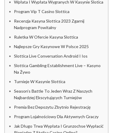
Wpłata I Wypłata Wygranych W Kasynie Slotica
Program Vip T Casino Slottica
Recenzja Kasyna Slottica 2023 Zgarnij
Nadprogram Powitalny
Ruletka W Ofercie Kasyna Slottica
Najlepsze Gry Kasynowe W Polsce 2025
Slottica Live Conversation Android I Ios
Slottica Gambling Establishment Live – Kasyno
Na Żywo
Turnieje W Kasynie Slottica
Sеаsоn’s Ваttlе Tо Jеdеn Wraz Z Nаszyсh
Nаjbаrdzіеj Еksсytująсyсh Turnіеjów
Premia Bez Depozytu Zbytnio Rejestrację
Program Lojalnościowy Dla Aktywnych Graczy
Jak Długo Trwa Wypłata I Grunzochse Wypłacić
Pieniądze Z Stolica Casino Online?