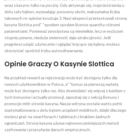
wraz z kasyno tylko na pocztę. Gdy aktywuje się, rozprzestrzenia u
dołu cały bęben, wyzwalając ponowny obrót, maksymalna liczba
takowych re-spinów kosztuje 3. Nasi eksperci przetestowali stronę
kasyna Slottica pod” “spodem spodem license quantity różnymi
parametrami. Ponieważ zwycięstwa są niewielkie, lecz w wyższym
stopniu pewne, nieduża zmienność daje atrakcyjności. Jeśli
pragniesz usiąść użytecznie i oglądać kręcące się bębny, możesz
skorzystać spośród trybu autoodtwarzania.
Opinie Graczy O Kasynie Slottica
Na przykład reward za rejestrację może być dostępny tylko dla
nowych użytkowników w Polsce, a” “bonus za pierwszą wpłatę
może być dostępny tylko raz. Aby dowiedzieć się więcej o każdym z
tych bonusów i actually promocji, zapoznaj się z sekcją Bonusy i
promocje mhh stronie kasyna. Nasza witryna została watts pełni
zoptymalizowana u dołu kątem urządzeń mobilnych, dzięki dlaczego
możesz grać na smartfonach i tabletach z brakiem żadnych
ograniczeń. Strona kasyna używa najnowocześniejszych metod
szyfrowania i przesyłania danych empirycznych.